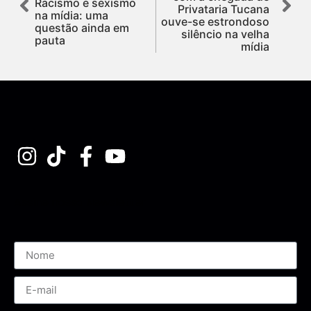
Racismo e sexismo
Privataria Tucana
na mídia: uma
ouve-se estrondoso
questão ainda em
silêncio na velha
pauta
mídia
Assine nossa Newsletter