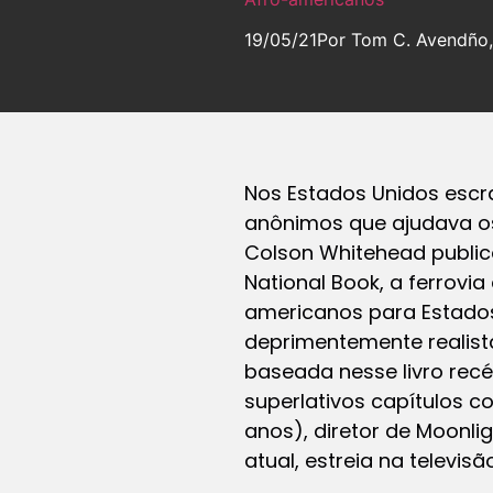
19/05/21
Por Tom C. Avendño, 
Nos Estados Unidos escra
anônimos que ajudava os
Colson Whitehead public
National Book, a ferrovia
americanos para Estados
deprimentemente realist
baseada nesse livro recé
superlativos capítulos c
anos), diretor de Moonli
atual, estreia na televisão