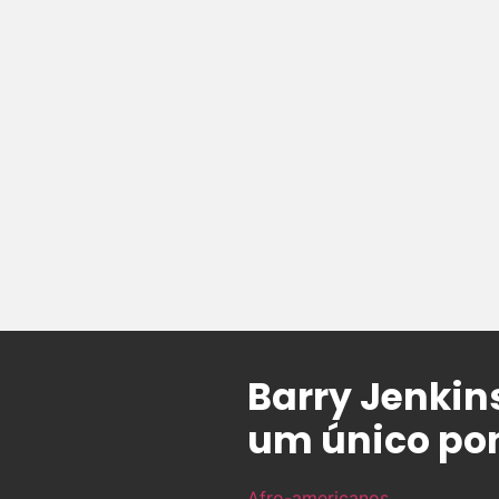
Barry Jenkins
um único pon
Afro-americanos