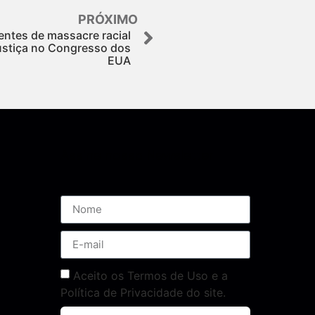
PRÓXIMO
ntes de massacre racial
ustiça no Congresso dos
EUA
Assine nossa Newsletter
Aceito os Termos de Uso e a
Política de Privacidade do site.