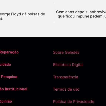
Cem anos depois, sobrevive
eorge Floyd dá bolsas de
que ficou impune pedem j
as
 Reparação
Sobre Geledés
uidado
Biblioteca Digital
 Pesquisa
Transparência
o Institucional
Termos de uso
Opinião
Política de Privacidade