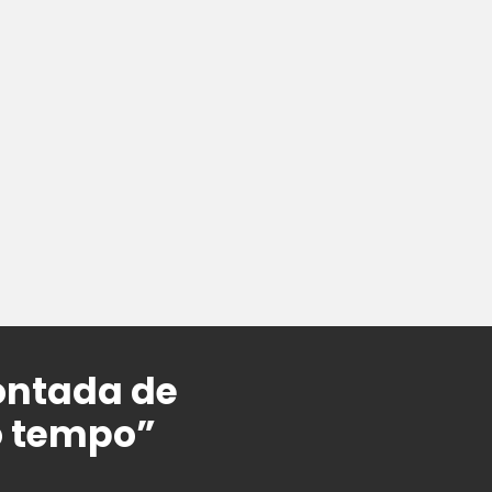
contada de
o tempo”