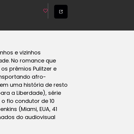
nhos e vizinhos
dade. No romance que
s prêmios Pulitzer e
ransportando afro-
em uma história de resto
ra a Liberdade), série
o fio condutor de 10
nkins (Miami, EUA, 41
amados do audiovisual