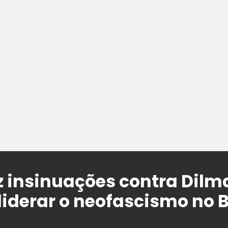
z insinuações contra Dilm
liderar o neofascismo no B