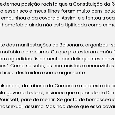
externou posição racista que a Constituição da 
rro esse risco e meus filhos foram muito bem-edu
 empunhou a da covardia. Assim, ele tentou troca
 homofobia ainda não está tipificada como crime
nte das manifestações de Bolsonaro, organizou-s
omofobia e o racismo. Os que protestaram, –não 
foram agredidos fisicamente por delinquentes conv
nos”. Como se sabe, os neofacistas e neonazistas
a física destruidora como argumento.
Bolsonaro, da tribuna da Câmara e a pretexto de crit
o governo federal, insinuou que a presidente Dil
Rousseff, pare de mentir. Se gosta de homossexua
ssexual, assuma. Mas não deixe que essa covar