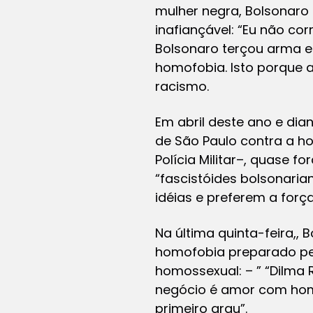
mulher negra, Bolsonaro 
inafiançável: “Eu não co
Bolsonaro terçou arma e
homofobia. Isto porque a
racismo.
Em abril deste ano e dia
de São Paulo contra a h
Polícia Militar–, quase 
“fascistóides bolsonaria
idéias e preferem a forç
Na última quinta-feira,, 
homofobia preparado pel
homossexual: – ” “Dilma 
negócio é amor com homo
primeiro grau”.