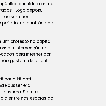
República considera crime
cados”. Logo depois,
r racismo por
 próprio, ao contrário do
e um protesto na capital
fosse a intervenção da
ocados pela internet por
 não gostam de discutir
icar o kit anti-
ma Roussef era
l, assuma. Se o teu
dia entre nas escolas do