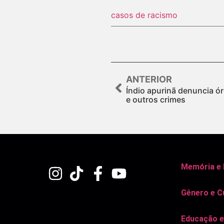
casos de racismo
ANTERIOR
Índio apurinã denuncia ó
e outros crimes
Memória e
Gênero e C
Educação e