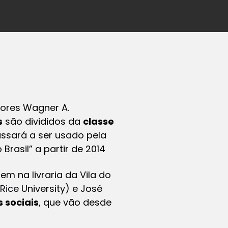
sores Wagner A.
s
são divididos da
classe
ssará a ser usado pela
rasil” a partir de 2014
m na livraria da Vila do
ice University) e José
s sociais
, que vão desde