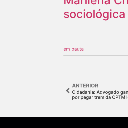
Marilena C
sociológica
em pauta
ANTERIOR
Cidadania: Advogado gan
por pegar trem da CPTM 