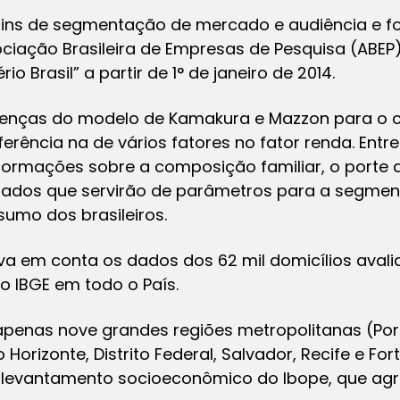
ins de segmentação de mercado e audiência e foi
ação Brasileira de Empresas de Pesquisa (ABEP), 
o Brasil” a partir de 1° de janeiro de 2014.
erenças do modelo de Kamakura e Mazzon para o cri
erência na de vários fatores no fator renda. Entre
formações sobre a composição familiar, o porte 
lizados que servirão de parâmetros para a segm
umo dos brasileiros.
 leva em conta os dados dos 62 mil domicílios aval
o IBGE em todo o País.
apenas nove grandes regiões metropolitanas (Port
o Horizonte, Distrito Federal, Salvador, Recife e For
antamento socioeconômico do Ibope, que agrega