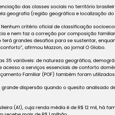
ciação das classes sociais no território brasileir
la geografia (região geográfica e localização do 
. Nenhum critério oficial de classificação socioe
ncia e nem faz a correção por composição familia
 terá grandes desafios para se sustentar, enquant
conforto”, afirmou Mazzon, ao jornal O Globo.
s 35 variáveis: de natureza geográfica, demográfi
 e acesso a serviços essenciais de conforto domés
çamento Familiar (POF) também foram utilizados 
 grande dispersão quando o quesito analisado 
leira (A1), cuja renda média é de R$ 12 mil, há fa
m recebe mais de R$ 1 milhão.