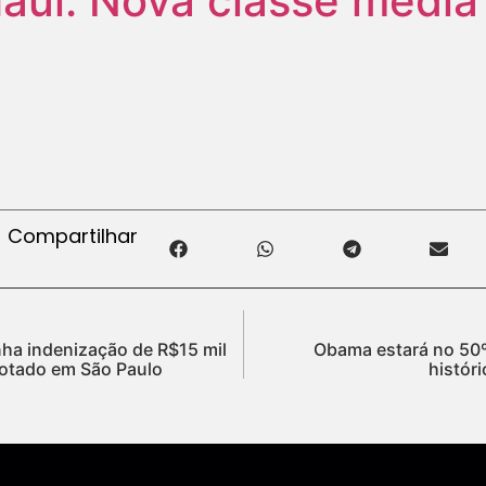
hauí: Nova classe médi
Compartilhar
ha indenização de R$15 mil
Obama estará no 50º
lotado em São Paulo
histór