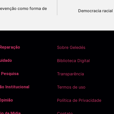
revenção como forma de
Democracia racial
 Reparação
Sobre Geledés
uidado
Biblioteca Digital
 Pesquisa
Transparência
o Institucional
Termos de uso
Opinião
Política de Privacidade
io da Mídia
Contato