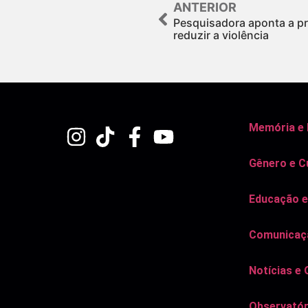
ANTERIOR
Pesquisadora aponta a p
reduzir a violência
Memória e
Gênero e C
Educação e
Comunicaçã
Notícias e 
Observatór