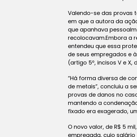
Valendo-se das provas t
em que a autora da ação
que apanhava pessoalmen
recolocavam.Embora a rev
entendeu que essa prote
de seus empregados e à 
(artigo 5º, incisos V e X,
“Há forma diversa de con
de metais”, concluiu a 
provas de danos no caso 
mantendo a condenação p
fixado era exagerado, um
O novo valor, de R$ 5 m
empregada, cujo salário 