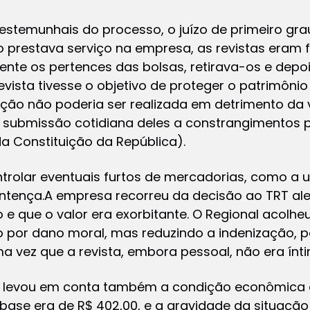
estemunhais do processo, o juízo de primeiro gr
 prestava serviço na empresa, as revistas eram f
te os pertences das bolsas, retirava-os e depoi
ista tivesse o objetivo de proteger o patrimônio 
ção não poderia ser realizada em detrimento da 
submissão cotidiana deles a constrangimentos p
 da Constituição da República).
trolar eventuais furtos de mercadorias, como a u
sentença.A empresa recorreu da decisão ao TRT a
e que o valor era exorbitante. O Regional acolhe
or dano moral, mas reduzindo a indenização, po
a vez que a revista, embora pessoal, não era ínt
il, levou em conta também a condição econômica
base era de R$ 402,00, e a gravidade da situação 