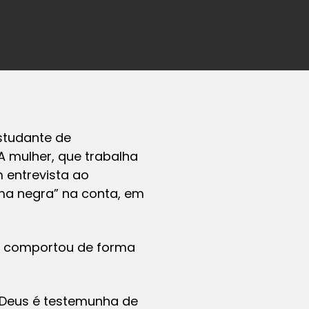
studante de
A mulher, que trabalha
m entrevista ao
uma negra” na conta, em
se comportou de forma
 Deus é testemunha de