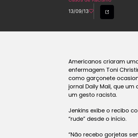
13/09/13
Americanos criaram um
enfermagem Toni Christin
como garçonete ocasion
jornal
Daily Mail
, que um 
um gesto racista.
Jenkins exibe o recibo c
“rude” desde o início.
“Não recebo gorjetas se