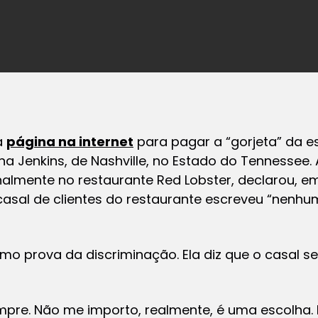
a
página na internet
para pagar a “gorjeta” da e
a Jenkins, de Nashville, no Estado do Tennessee. 
almente no restaurante
Red Lobste
r, declarou, e
casal de clientes do restaurante escreveu “nenh
omo prova da discriminação. Ela diz que o casal 
mpre. Não me importo, realmente, é uma escolha.