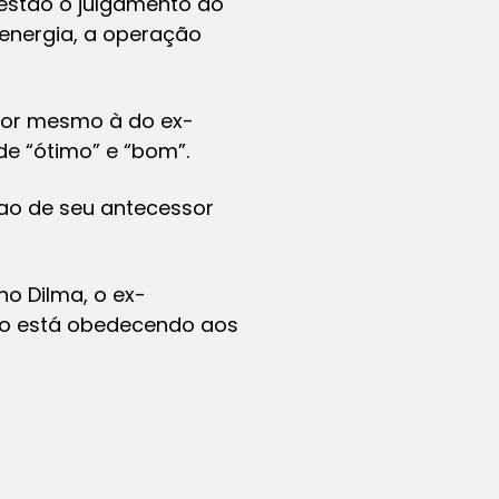
 estão o julgamento do
 energia, a operação
rior mesmo à do ex-
de “ótimo” e “bom”.
ao de seu antecessor
o Dilma, o ex-
não está obedecendo aos