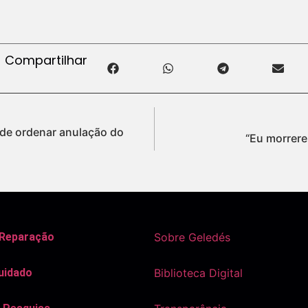
Compartilhar
ode ordenar anulação do
“Eu morrere
 Reparação
Sobre Geledés
uidado
Biblioteca Digital