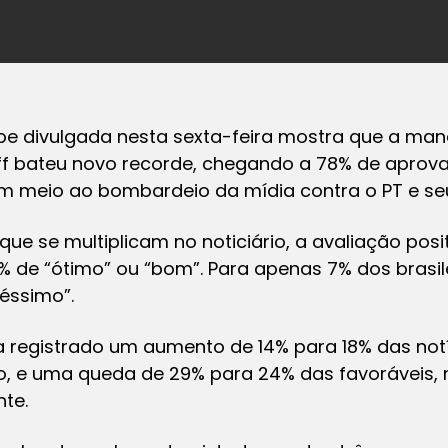
pe divulgada nesta sexta-feira mostra que a man
ff bateu novo recorde, chegando a 78% de aprov
m meio ao bombardeio da mídia contra o PT e seus
que se multiplicam no noticiário, a avaliação pos
 de “ótimo” ou “bom”. Para apenas 7% dos brasile
éssimo”.
 registrado um aumento de 14% para 18% das not
o, e uma queda de 29% para 24% das favoráveis, n
te.