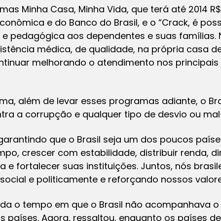
amas Minha Casa, Minha Vida, que terá até 2014 R$
conômica e do Banco do Brasil, e o “Crack, é poss
l e pedagógica aos dependentes e suas famílias. 
stência médica, de qualidade, na própria casa de 
ntinuar melhorando o atendimento nos principais
lma, além de levar esses programas adiante, o Br
ntra a corrupção e qualquer tipo de desvio ou mal-
r garantindo que o Brasil seja um dos poucos paí
, crescer com estabilidade, distribuir renda, di
e fortalecer suas instituições. Juntos, nós brasi
cial e politicamente e reforçando nossos valores
inda o tempo em que o Brasil não acompanhava o
 países. Agora, ressaltou, enquanto os países d