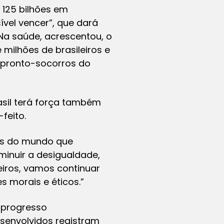
 125 bilhões em
ível vencer”, que dará
Na saúde, acrescentou, o
milhões de brasileiros e
 pronto-socorros do
asil terá força também
feito.
ses do mundo que
minuir a desigualdade,
leiros, vamos continuar
 morais e éticos.”
 progresso
esenvolvidos registram