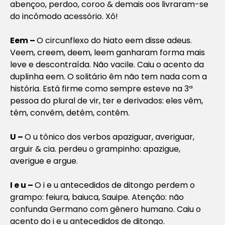
abençoo, perdoo, coroo & demais oos livraram-se
do incômodo acessório. Xô!
Eem –
O circunflexo do hiato eem disse adeus.
Veem, creem, deem, leem ganharam forma mais
leve e descontraída. Não vacile. Caiu o acento da
duplinha eem. O solitário êm não tem nada com a
história. Está firme como sempre esteve na 3ª
pessoa do plural de vir, ter e derivados: eles vêm,
têm, convêm, detêm, contêm.
U –
O u tônico dos verbos apaziguar, averiguar,
arguir & cia. perdeu o grampinho: apazigue,
averigue e argue.
I e u –
O i e u antecedidos de ditongo perdem o
grampo: feiura, baiuca, Sauipe. Atenção: não
confunda Germano com gênero humano. Caiu o
acento do i e u antecedidos de ditongo.