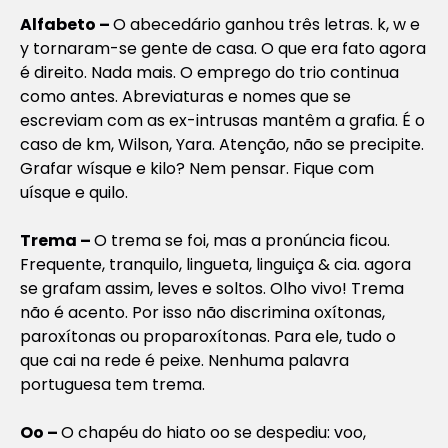
Alfabeto –
O abecedário ganhou três letras. k, w e
y tornaram-se gente de casa. O que era fato agora
é direito. Nada mais. O emprego do trio continua
como antes. Abreviaturas e nomes que se
escreviam com as ex-intrusas mantêm a grafia. É o
caso de km, Wilson, Yara. Atenção, não se precipite.
Grafar wísque e kilo? Nem pensar. Fique com
uísque e quilo.
Trema –
O trema se foi, mas a pronúncia ficou.
Frequente, tranquilo, lingueta, linguiça & cia. agora
se grafam assim, leves e soltos. Olho vivo! Trema
não é acento. Por isso não discrimina oxítonas,
paroxítonas ou proparoxítonas. Para ele, tudo o
que cai na rede é peixe. Nenhuma palavra
portuguesa tem trema.
Oo –
O chapéu do hiato oo se despediu: voo,