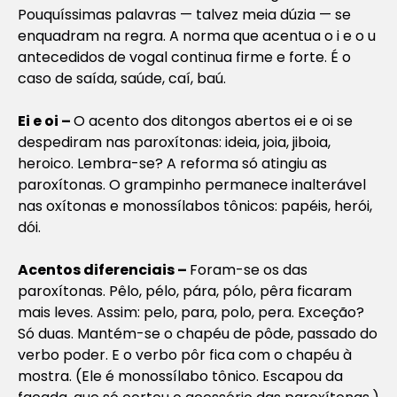
Pouquíssimas palavras — talvez meia dúzia — se
enquadram na regra. A norma que acentua o i e o u
antecedidos de vogal continua firme e forte. É o
caso de saída, saúde, caí, baú.
Ei e oi –
O acento dos ditongos abertos ei e oi se
despediram nas paroxítonas: ideia, joia, jiboia,
heroico. Lembra-se? A reforma só atingiu as
paroxítonas. O grampinho permanece inalterável
nas oxítonas e monossílabos tônicos: papéis, herói,
dói.
Acentos diferenciais –
Foram-se os das
paroxítonas. Pêlo, pélo, pára, pólo, pêra ficaram
mais leves. Assim: pelo, para, polo, pera. Exceção?
Só duas. Mantém-se o chapéu de pôde, passado do
verbo poder. E o verbo pôr fica com o chapéu à
mostra. (Ele é monossílabo tônico. Escapou da