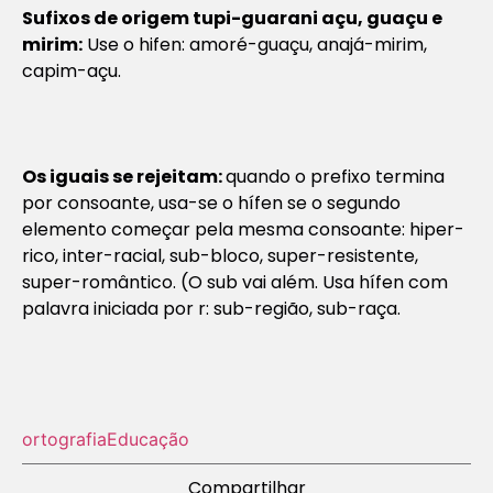
Sufixos de origem tupi-guarani
açu, guaçu e
mirim:
Use o hifen:
amoré-guaçu, anajá-mirim,
capim-açu.
Os iguais se rejeitam:
quando o prefixo termina
por consoante, usa-se o hífen se o segundo
elemento começar pela mesma consoante:
hiper-
rico, inter-racial, sub-bloco, super-resistente,
super-romântico.
(O sub vai além. Usa hífen com
palavra iniciada por r: sub-região, sub-raça.
ortografia
Educação
Compartilhar