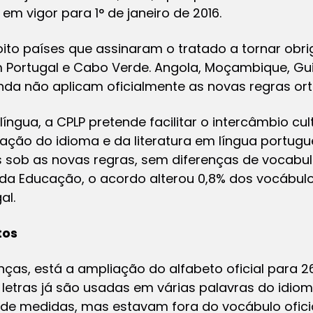
em vigor para 1° de janeiro de 2016.
s oito países que assinaram o tratado a tornar ob
m Portugal e Cabo Verde. Angola, Moçambique, Gu
inda não aplicam oficialmente as novas regras ort
gua, a CPLP pretende facilitar o intercâmbio cultu
ação do idioma e da literatura em língua portugue
sob as novas regras, sem diferenças de vocabulá
 da Educação, o acordo alterou 0,8% dos vocábul
al.
tos
nças, está a ampliação do alfabeto oficial para 2
s letras já são usadas em várias palavras do id
 de medidas, mas estavam fora do vocábulo oficia