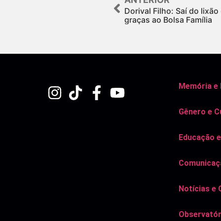
Dorival Filho: Saí do lixã
graças ao Bolsa Família
Memória e
Gênero e C
Educação e
Comunicaçã
Notícias e 
Observatór