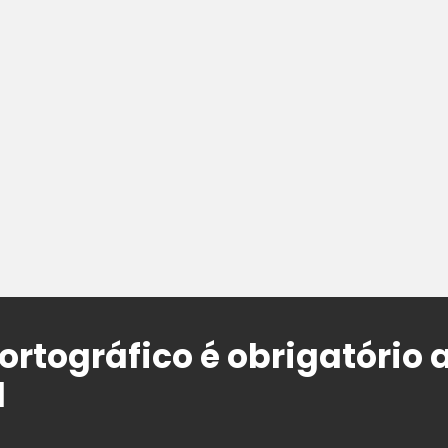
rtográfico é obrigatório a
l