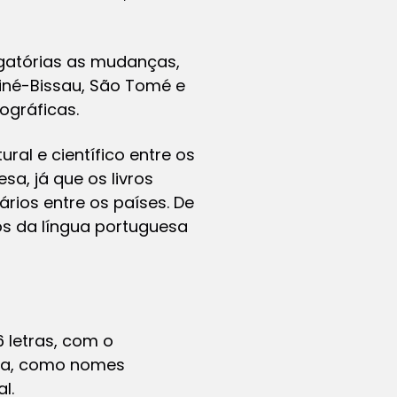
rigatórias as mudanças,
iné-Bissau, São Tomé e
ográficas.
ral e científico entre os
sa, já que os livros
rios entre os países. De
os da língua portuguesa
6 letras, com o
ioma, como nomes
l.