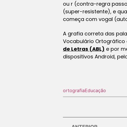
ou r (contra-regra passo
(super-resistente), e qu
começa com vogal (auto
A grafia correta das pa
Vocabulário Ortográfico 
de Letras (ABL)
e por me
dispositivos Android, pel
ortografia
Educação
ANTERIOR