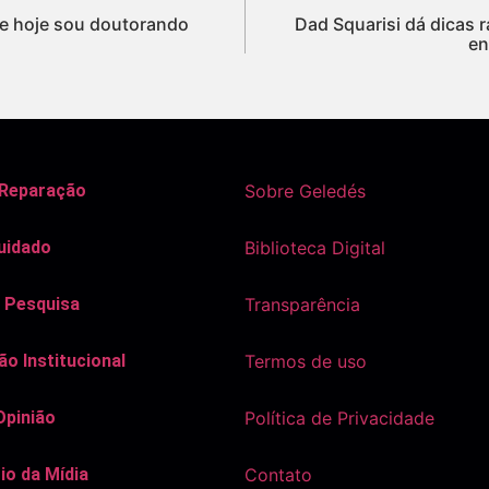
o e hoje sou doutorando
Dad Squarisi dá dicas r
en
 Reparação
Sobre Geledés
uidado
Biblioteca Digital
 Pesquisa
Transparência
o Institucional
Termos de uso
Opinião
Política de Privacidade
io da Mídia
Contato