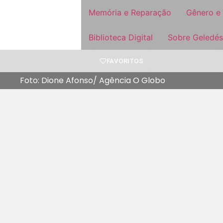
Memória e Reparação
Gênero e
Biblioteca Digital
Sobre Geledés
FAVORITOS
Foto: Dione Afonso/ Agência O Globo