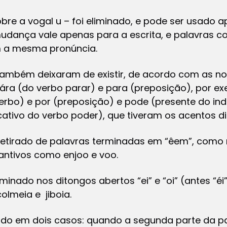
obre a vogal u – foi eliminado, e pode ser usado
mudança vale apenas para a escrita, e palavras co
m a mesma pronúncia.
 também deixaram de existir, de acordo com as no
pára (do verbo parar) e para (preposição), por e
erbo) e por (preposição) e pode (presente do ind
icativo do verbo poder), que tiveram os acentos di
 retirado de palavras terminadas em “êem”, como
ntivos como enjoo e voo.
minado nos ditongos abertos “ei” e “oi” (antes “éi
olmeia e jiboia.
sado em dois casos: quando a segunda parte da 