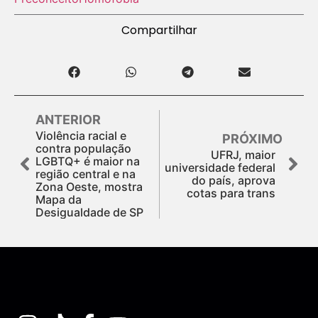
Compartilhar
ANTERIOR
Violência racial e
PRÓXIMO
contra população
UFRJ, maior
LGBTQ+ é maior na
universidade federal
região central e na
do país, aprova
Zona Oeste, mostra
cotas para trans
Mapa da
Desigualdade de SP