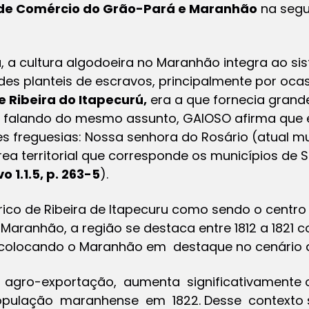
e Comércio do Grão-Pará e Maranhão
na segu
a, a cultura algodoeira no Maranhão integra ao s
des planteis de escravos, principalmente por oca
e Ribeira do Itapecurú,
era a que fornecia grand
 falando do mesmo assunto, GAIOSO afirma que e
 freguesias: Nossa senhora do Rosário (atual mu
rea territorial que corresponde os municípios de S
o 1.1.5, p. 263-5
).
órico de Ribeira de Itapecuru como sendo o centr
Maranhão, a região se destaca entre 1812 a 1821
 colocando o Maranhão em destaque no cenário d
agro-exportação, aumenta significativamente 
lação maranhense em 1822. Desse contexto sur