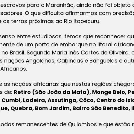
de escravos para o Maranhão, ainda não foi objeto
isadores. O que dificulta afirmarmos com precis
as terras próximas ao Rio Itapecuru.
enso entre estudiosos, temos que reconhecer que
nte de um porto de embarque no litoral africano
no Brasil. Segundo Maria Inês Cortes de Oliveira,
s nações Angolanas, Cabindas e Banguelas e out
Africanos.
 as nações africanas que nestas regiões chegaram
s de:
Retiro (São João da Mata),
Monge Belo,
Pe
Cumbi, Ladeira, Assutinga, Côco, Centro do Isi
que, Quebra, Bom Jardim, Bairro São Benedito, I
todas remanescentes de Quilombos e que estão n