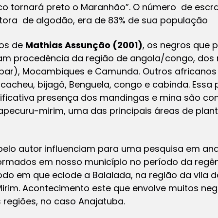
o tornará preto o Maranhão”
. O número de escr
tora de algodão, era de 83% de sua população
dos de
Mathias Assunção (2001)
,
os negros que 
ham procedência da região de angola/congo, dos r
abar), Mocambiques e Camunda. Outros africano
 cacheu, bijagó, Benguela, congo e cabinda. Essa
ificativa presença dos mandingas e mina são con
tapecuru-mirim, uma das principais áreas de plant
pelo autor influenciam para uma pesquisa em a
ormados em nosso município no período da regênc
do em que eclode a Balaiada, na região da vila 
irim. Acontecimento este que envolve muitos negr
 regiões, no caso Anajatuba.