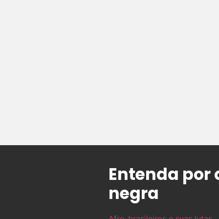
Entenda por 
negra
Afro-brasileiros e suas lutas