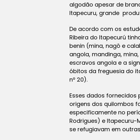
algodão apesar de branc
Itapecuru, grande produ
De acordo com os estu
Ribeira do Itapecurú tin
benin (mina, nagô e cal
angola, mandinga, mina,
escravos angola e a sign
óbitos da freguesia do i
nº 20).
Esses dados fornecidos 
origens dos quilombos f
especificamente no perío
Rodrigues) e Itapecuru-M
se refugiavam em outras