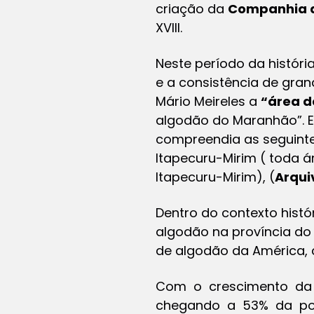
criação da
Companhia d
XVIII.
Neste período da históri
e a consistência de gran
Mário Meireles a
“área d
algodão do Maranhão”. E
compreendia as seguintes
Itapecuru-Mirim ( toda á
Itapecuru-Mirim), (
Arquiv
Dentro do contexto hist
algodão na província do 
de algodão da América,
Com o crescimento da 
chegando a 53% da popu