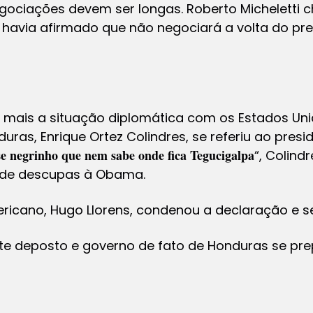
gociações devem ser longas. Roberto Micheletti 
 havia afirmado que não negociará a volta do pr
 mais a situação diplomática com os Estados Uni
uras, Enrique Ortez Colindres, se referiu ao pres
se negrinho que nem sabe onde fica Tegucigalpa
“, Colind
 de descupas à Obama.
icano, Hugo Llorens, condenou a declaração e se
dente deposto e governo de fato de Honduras se p