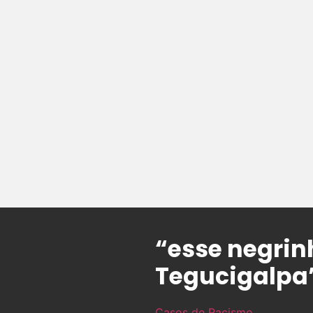
“esse negrin
Tegucigalpa
Casos de Racismo