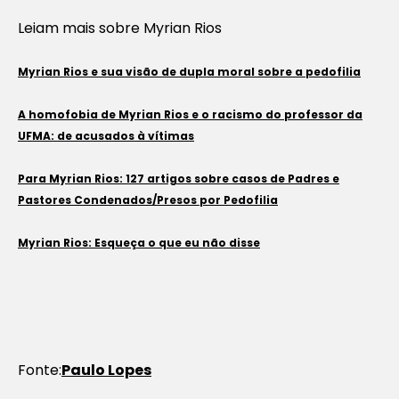
Leiam mais sobre Myrian Rios
Myrian Rios e sua visão de dupla moral sobre a pedofilia
A homofobia de Myrian Rios e o racismo do professor da
UFMA: de acusados à vítimas
Para Myrian Rios: 127 artigos sobre casos de Padres e
Pastores Condenados/Presos por Pedofilia
Myrian Rios: Esqueça o que eu não disse
Fonte:
Paulo Lopes