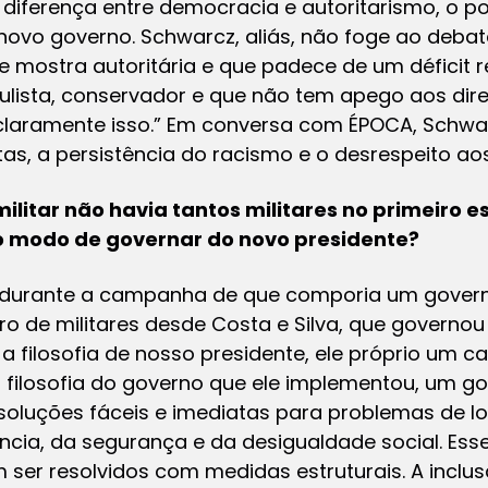
a diferença entre democracia e autoritarismo, o po
novo governo. Schwarcz, aliás, não foge ao debat
e mostra autoritária e que padece de um déficit r
lista, conservador e que não tem apego aos dire
ou claramente isso.” Em conversa com ÉPOCA, Schw
tas, a persistência do racismo e o desrespeito aos
militar não havia tantos militares no primeiro 
e o modo de governar do novo presidente?
is durante a campanha de que comporia um gover
ero de militares desde Costa e Silva, que governou
a filosofia de nosso presidente, ele próprio um c
ilosofia do governo que ele implementou, um gov
soluções fáceis e imediatas para problemas de lo
ncia, da segurança e da desigualdade social. Es
 ser resolvidos com medidas estruturais. A inclus