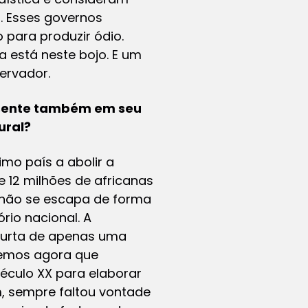
. Esses governos
para produzir ódio.
a está neste bojo. E um
ervador.
esente também em seu
ural?
imo país a abolir a
e 12 milhões de africanas
 não se escapa de forma
rio nacional. A
o curta de apenas uma
bemos agora que
século XX para elaborar
m, sempre faltou vontade