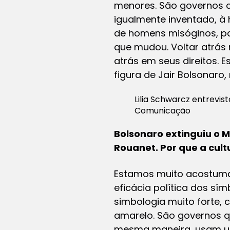
menores. São governos 
igualmente inventado, à 
de homens misóginos, pa
que mudou. Voltar atrás 
atrás em seus direitos. 
figura de Jair Bolsonaro
Lilia Schwarcz entrevi
Comunicação
Bolsonaro extinguiu o M
Rouanet. Por que a cult
Estamos muito acostumad
eficácia política dos sí
simbologia muito forte, 
amarelo. São governos qu
mesma maneira, usam um