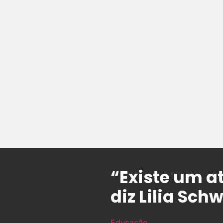
“Existe um a
diz Lilia Sch
Educação