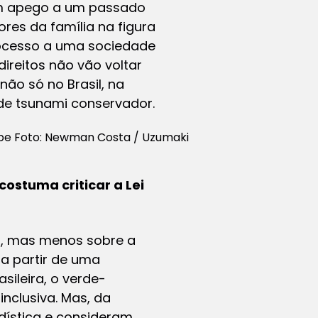
um apego a um passado
ores da família na figura
rocesso a uma sociedade
ireitos não vão voltar
ão só no Brasil, na
nde tsunami conservador.
tube Foto: Newman Costa / Uzumaki
costuma criticar a Lei
ca, mas menos sobre a
 a partir de uma
ileira, o verde-
nclusiva. Mas, da
ística e consideram