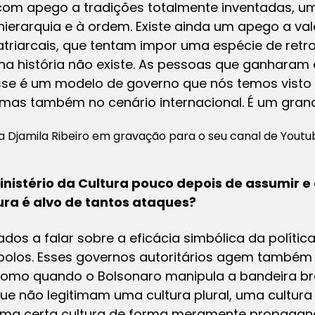
com apego a tradições totalmente inventadas, 
hierarquia e à ordem. Existe ainda um apego a val
triarcais, que tentam impor uma espécie de ret
na história não existe. As pessoas que ganharam d
Esse é um modelo de governo que nós temos visto n
, mas também no cenário internacional. É um gra
sta Djamila Ribeiro em gravação para o seu canal de You
inistério da Cultura pouco depois de assumir e 
ura é alvo de tantos ataques?
os a falar sobre a eficácia simbólica da políti
mbolos. Esses governos autoritários agem também
como quando o Bolsonaro manipula a bandeira bras
e não legitimam uma cultura plural, uma cultura i
a certa cultura de forma meramente propagand