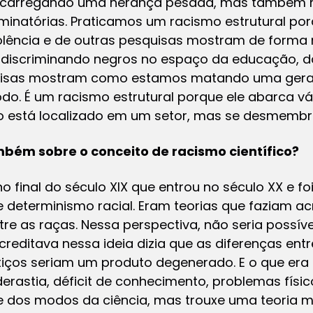
só carregando uma herança pesada, mas também 
riminatórias. Praticamos um racismo estrutural p
lência e de outras pesquisas mostram de forma 
m discriminando negros no espaço da educação, d
uisas mostram como estamos matando uma gera
todo. É um racismo estrutural porque ele abarca vá
não está localizado em um setor, mas se desmembra
bém sobre o conceito de racismo científico?
 final do século XIX que entrou no século XX e foi 
terminismo racial. Eram teorias que faziam acr
ntre as raças. Nessa perspectiva, não seria poss
editava nessa ideia dizia que as diferenças ent
iços seriam um produto degenerado. E o que era 
astia, déficit de conhecimento, problemas físic
rte dos modos da ciência, mas trouxe uma teoria 