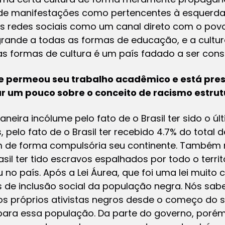
de manifestações como pertencentes à esquerda
s redes sociais como um canal direto com o povo 
rande a todas as formas de educação, e a cultur
as formas de cultura é um país fadado a ser cons
re permeou seu trabalho acadêmico e está pr
r um pouco sobre o conceito de racismo estrut
ira incólume pelo fato de o Brasil ter sido o últ
pelo fato de o Brasil ter recebido 4.7% do total d
m de forma compulsória seu continente. Também
sil ter tido escravos espalhados por todo o territó
u no país. Após a Lei Áurea, que foi uma lei muit
s de inclusão social da população negra. Nós sa
os próprios ativistas negros desde o começo do 
 para essa população. Da parte do governo, poré