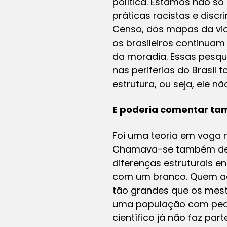
política. Estamos não 
práticas racistas e disc
Censo, dos mapas da vio
os brasileiros continua
da moradia. Essas pesq
nas periferias do Brasil 
estrutura, ou seja, ele 
E poderia comentar tam
Foi uma teoria em voga no
Chamava-se também de de
diferenças estruturais e
com um branco. Quem acr
tão grandes que os mest
uma população com peder
científico já não faz pa