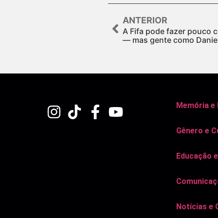
ANTERIOR
A Fifa pode fazer pouco c
— mas gente como Daniel
Memória e
Gênero e C
Educação e
Comunicaçã
Notícias e 