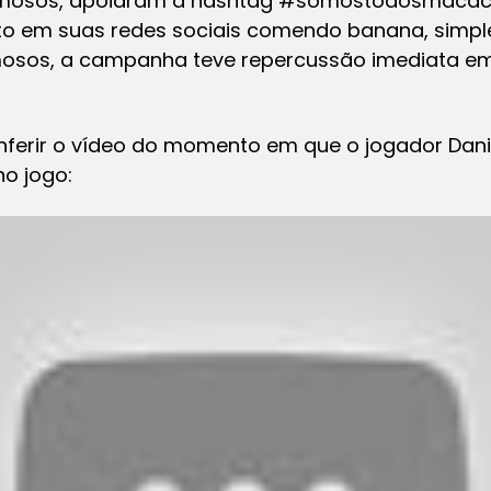
amosos, apoiaram a hashtag #somostodosmacac
o em suas redes sociais comendo banana, simple
mosos, a campanha teve repercussão imediata em
ferir o vídeo do momento em que o jogador Dan
no jogo: