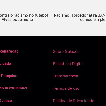
ontra o racismo no futebol
Racismo: Torcedor atira BAN
 Alves pode muito
comeu em plen
 Reparação
Sobre Geledés
uidado
Biblioteca Digital
 Pesquisa
Transparência
o Institucional
Termos de uso
Opinião
Política de Privacidade