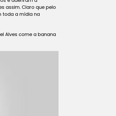
os e aderiram a
s assim. Claro que pelo
 toda a mídia na
iel Alves come a banana