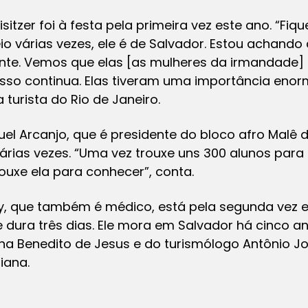
isitzer foi à festa pela primeira vez este ano. “Fiq
o várias vezes, ele é de Salvador. Estou achando a
te. Vemos que elas [as mulheres da irmandade]
isso continua. Elas tiveram uma importância enor
 turista do Rio de Janeiro.
el Arcanjo, que é presidente do bloco afro Malê d
 várias vezes. “Uma vez trouxe uns 300 alunos para
rouxe ela para conhecer”, conta.
y, que também é médico, está pela segunda vez 
 dura três dias. Ele mora em Salvador há cinco a
ha Benedito de Jesus e do turismólogo Antônio J
iana.