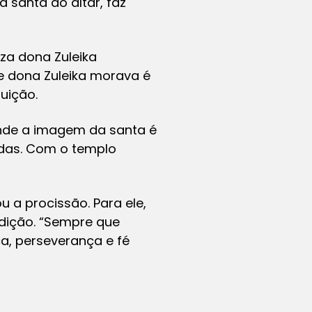
 santa ao altar, faz
íza dona Zuleika
e dona Zuleika morava é
uição.
onde a imagem da santa é
idas. Com o templo
 a procissão. Para ele,
dição. “Sempre que
ça, perseverança e fé