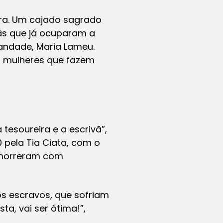
ira. Um cajado sagrado
mãs que já ocuparam a
andade, Maria Lameu.
23 mulheres que fazem
tesoureira e a escrivã”,
 pela Tia Ciata, com o
e morreram com
s escravos, que sofriam
ta, vai ser ótima!”,