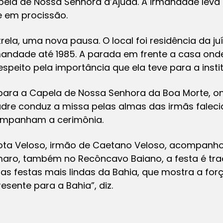
ela de Nossa Senhora d’Ajuda. A irmandade leva a
 em procissão.
ela, uma nova pausa. O local foi residência da ju
mandade até 1985. A parada em frente a casa ond
eito pela importância que ela teve para a instit
 para a Capela de Nossa Senhora da Boa Morte, 
adre conduz a missa pelas almas das irmãs falec
acompanham a cerimônia.
ota Veloso, irmão de Caetano Veloso, acompanhou
aro, também no Recôncavo Baiano, a festa é tra
as festas mais lindas da Bahia, que mostra a for
esente para a Bahia”, diz.