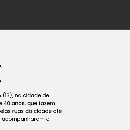
.
s
 (13), na cidade de
de 40 anos, que fazem
las ruas da cidade até
ndo acompanharam o