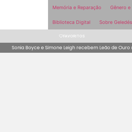
Memória e Reparação
Gênero e
Biblioteca Digital
Sobre Geledés
FAVORITOS
Sonia Boyce e Simone Leigh recebem Leão de Ouro n