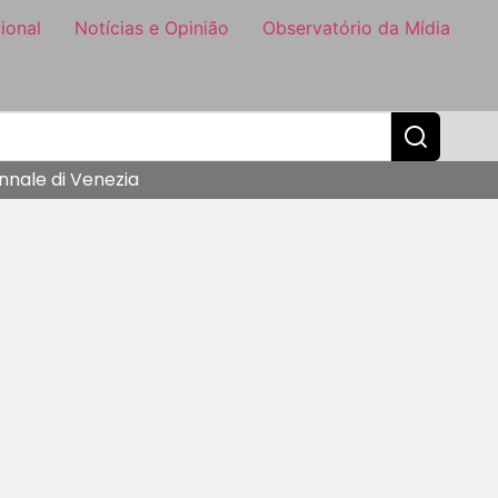
ional
Notícias e Opinião
Observatório da Mídia
nnale di Venezia