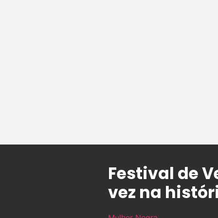
Festival de V
vez na histór
Mulher Negra