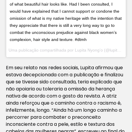
of what beautiful hair looks like. Had I been consulted, I
would have explained that I cannot support or condone the
omission of what is my native heritage with the intention that
they appreciate that there is still a very long way to go to
combat the unconscious prejudice against black women’s
complexion, hair style and texture. #dtmh
Uma publicação compartilhada por Lupita Nyong’o (@lupitanyongo) em
Em seu relato nas redes sociais, Lupita afirmou que
estava decepcionada com a publicação e finalizou
que se tivesse sido consultada, teria explicado que
não apoiaria ou toleraria a omissão da herança
nativa de acordo com o gosto da revista. A atriz
ainda reforçou que o caminho contra o racismo é,
infelizmente, longo. “
Ainda há um longo caminho a
percorrer para combater o preconceito
inconsciente contra a pele, estilo e textura dos
cabelos das mulheres negras
”, escreveu ao final do