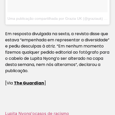
Uma publicação compartilhada por Grazia UK (@graziauk)
em
No
Em resposta divulgada na sexta, a revista disse que
estava “empenhada em representar a diversidade”
e pediu desculpas à atriz. “
Em nenhum momento
fizemos qualquer pedido editorial ao fotógrafo para
o cabelo de Lupita Nyong’o ser alterado na capa
desta semana, nem nós alteramos
“, declarou a
publicação.
[Via
The Guardian
]
Lupita Nyong'o
casos de racismo