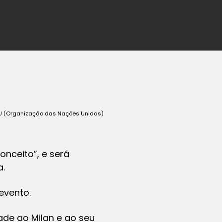
 ONU (Organização das Nações Unidas)
nceito”, e será
a.
evento.
ade ao Milan e ao seu