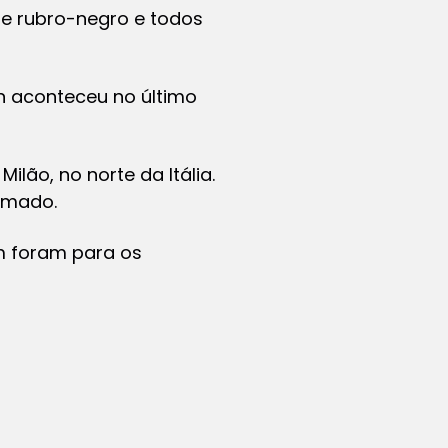
be rubro-negro e todos
n aconteceu no último
ilão, no norte da Itália.
amado.
m foram para os