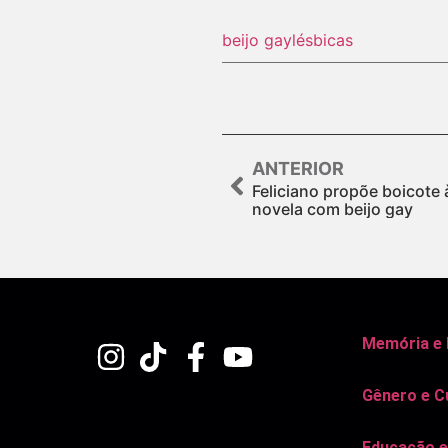
beijo gay
lésbicas
ANTERIOR
Feliciano propõe boicote 
novela com beijo gay
Memória e
Gênero e C
Educação e