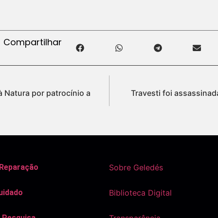
Compartilhar
à Natura por patrocínio a
Travesti foi assassinad
 Reparação
Sobre Geledés
uidado
Biblioteca Digital
 Pesquisa
Transparência