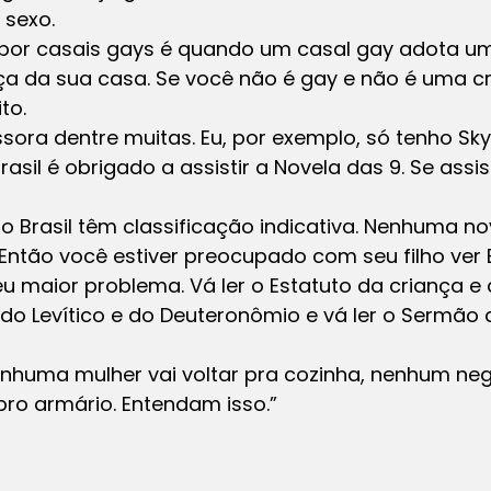
 sexo.
 por casais gays é quando um casal gay adota u
ça da sua casa. Se você não é gay e não é uma c
to.
sora dentre muitas. Eu, por exemplo, só tenho Sky
sil é obrigado a assistir a Novela das 9. Se assis
 Brasil têm classificação indicativa. Nenhuma no
 Então você estiver preocupado com seu filho ver B
u maior problema. Vá ler o Estatuto da criança e
ia do Levítico e do Deuteronômio e vá ler o Sermã
enhuma mulher vai voltar pra cozinha, nenhum negr
pro armário. Entendam isso.”