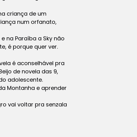
ma criança de um
riança num orfanato,
 e na Paraíba a Sky não
te, é porque quer ver.
vela é aconselhável pra
eijo de novela das 9,
 do adolescente.
o da Montanha e aprender
o vai voltar pra senzala