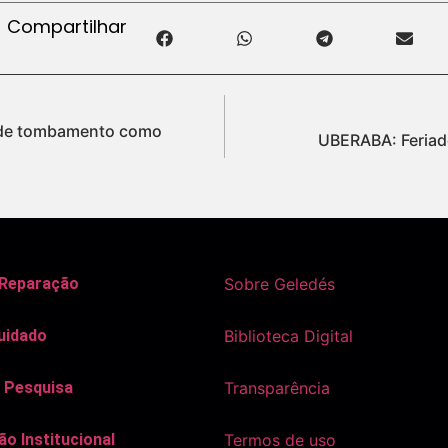
Compartilhar
 de tombamento como
UBERABA: Feriado
 Reparação
Sobre Geledés
uidado
Biblioteca Digital
 Pesquisa
Transparência
o Institucional
Termos de uso