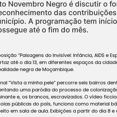
eto Novembro Negro é discutir o fo
reconhecimento das contribuições
unicípio. A programação tem início
rossegue até o fim do mês.
osição “Paisagens do Invisível: Infância, AIDS e 
az até o dia 13, em diferentes espaços da cidad
 realidade negra de Moçambique.
al “Vista a minha pele” percorre seis bairros den
sentando uma paródia do processo de colonização 
nante e, os brancos, escravizados. O vídeo ficcio
scolas públicas do país, funciona como material b
to em sala de aula. Exibições a partir do dia 8 e 