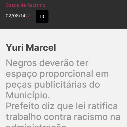
Casos de Racismo
02/08/14
Yuri Marcel
Negros deverão ter
espaço proporcional em
peças publicitárias do
Município.
Prefeito diz que lei ratifica
trabalho contra racismo na