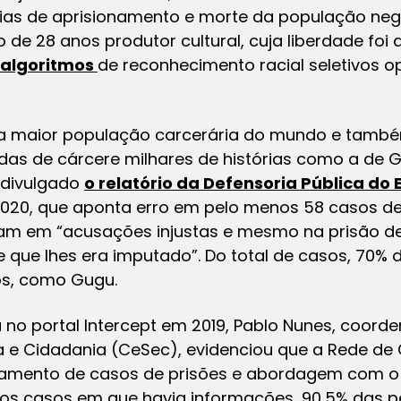
gias de aprisionamento e morte da população ne
de 28 anos produtor cultural, cuja liberdade fo
algoritmos
de reconhecimento racial seletivos 
ra maior população carcerária do mundo e també
s de cárcere milhares de histórias como a de 
i divulgado
o relatório da Defensoria Pública do 
2020, que aponta erro em pelo menos 58 casos d
aram em “acusações injustas e mesmo na prisão 
e que lhes era imputado”. Do total de casos, 70%
os, como Gugu.
 no portal Intercept em 2019, Pablo Nunes, coord
 e Cidadania (CeSec), evidenciou que a Rede de 
amento de casos de prisões e abordagem com o
 dos casos em que havia informações, 90,5% das 