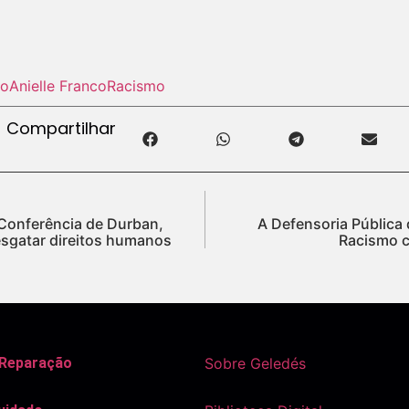
co
Anielle Franco
Racismo
Compartilhar
Conferência de Durban,
A Defensoria Pública
esgatar direitos humanos
Racismo c
 Reparação
Sobre Geledés