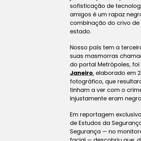
sofisticação de tecnolo
amigos é um rapaz negro 
combinação do crivo de
estado.
Nosso país tem a tercei
suas masmorras chamada
do portal Metrópoles, fo
Janeiro
, elaborado em 
fotográfico, que result
tinham a ver com o crim
injustamente eram negr
Em reportagem exclusiva
de Estudos da Segurança
Segurança — no monitor
facial — descobriu que,