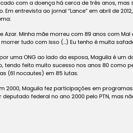
ticado com a doença há cerca de três anos, mas
. Em entrevista ao jornal “Lance” em abril de 201
ema:
e Azar. Minha mãe morreu com 89 anos com Mal d
i morrer tudo com isso (…) Eu tenho é muita safad
 por uma ONG ao lado da esposa, Maguila é um 
iro, tendo feito muito sucesso nos anos 80 como p
ias (61 nocautes) em 85 lutas.
 em 2000, Maguila fez participações em programa
r deputado federal no ano 2000 pelo PTN, mas n