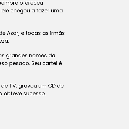
 sempre ofereceu
2, ele chegou a fazer uma
e Azar, e todas as irmãs
eza.
dos grandes nomes da
eso pesado. Seu cartel é
s de TV, gravou um CD de
ão obteve sucesso.