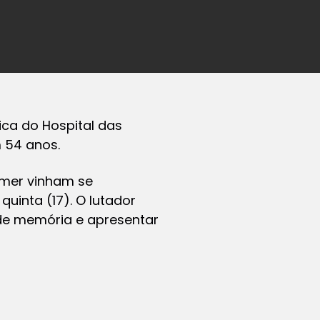
ica do Hospital das
m 54 anos.
imer vinham se
uinta (17). O lutador
de memória e apresentar