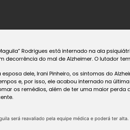
aguila” Rodrigues está internado na ala psiquiátr
em decorrência do mal de Alzheimer. O lutador te
sposa dele, Irani Pinheiro, os sintomas do Alzhe
mpos e, por isso, ele acabou internado na última q
omar os remédios, além de ter uma maior perda 
cente.
ila será reavaliado pela equipe médica e poderá ter alta.