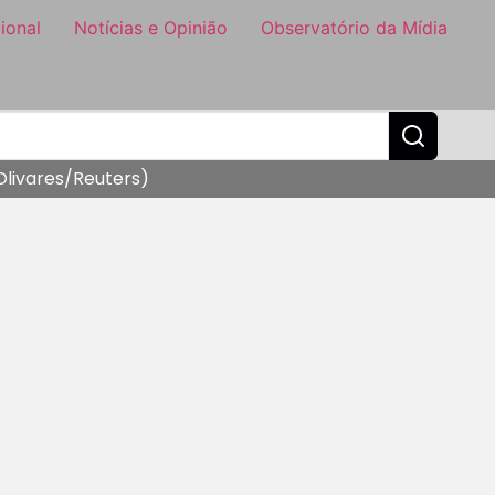
ional
Notícias e Opinião
Observatório da Mídia
Olivares/Reuters)