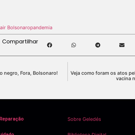
air Bolsonaro
pandemia
Compartilhar
io negro, Fora, Bolsonaro!
Veja como foram os atos pel
vacina n
 Reparação
Sobre Geledés
uidado
Biblioteca Digital