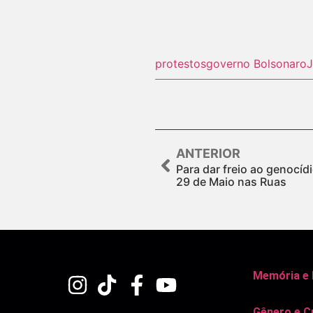
protestos
governo Bolsonaro
J
ANTERIOR
Para dar freio ao genocíd
29 de Maio nas Ruas
Memória e
Gênero e C