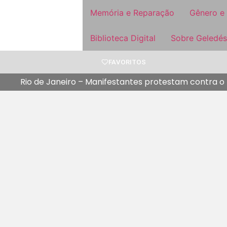
Memória e Reparação
Gênero e
Biblioteca Digital
Sobre Geledés
FAVORITOS
Rio de Janeiro – Manifestantes protestam contra o p