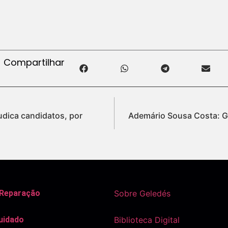
Compartilhar
udica candidatos, por
Ademário Sousa Costa: Gu
 Reparação
Sobre Geledés
uidado
Biblioteca Digital