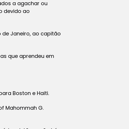
gados a agachar ou
do devido ao
o de Janeiro, ao capitão
vras que aprendeu em
ara Boston e Haiti.
hy of Mahommah G.