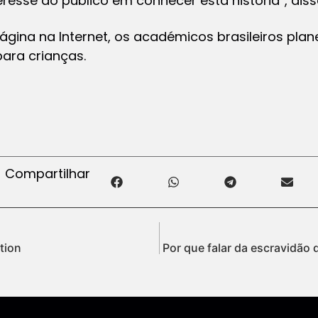
eresse do público em conhecer esta história”, diss
ágina na Internet, os académicos brasileiros pl
ara crianças.
Compartilhar
tion
Por que falar da escravidão 