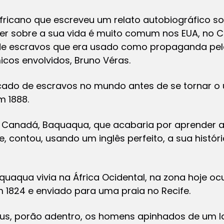
 africano que escreveu um relato autobiográfico s
ever sobre a sua vida é muito comum nos EUA, no
os de escravos que era usado como propaganda pelo
cos envolvidos, Bruno Véras.
rcado de escravos no mundo antes de se tornar o 
m 1888.
 Canadá, Baquaqua, que acabaria por aprender a f
e, contou, usando um inglês perfeito, a sua histór
quaqua vivia na África Ocidental, na zona hoje o
 1824 e enviado para uma praia no Recife.
s, porão adentro, os homens apinhados de um la