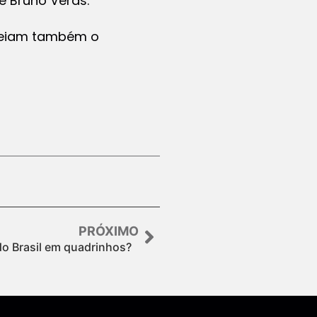
e Bruno Veras.
aneiam também o
PRÓXIMO
do Brasil em quadrinhos?