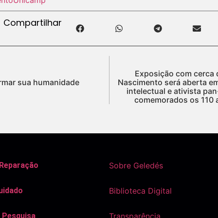
Compartilhar
Exposição com cerca d
firmar sua humanidade
Nascimento será aberta em
intelectual e ativista pa
comemorados os 110 
 Reparação
Sobre Geledés
uidado
Biblioteca Digital
 Pesquisa
Transparência