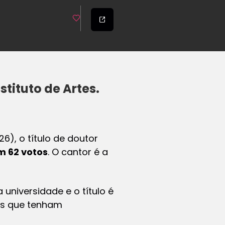
tituto de Artes.
6), o título de doutor
m 62 votos
. O cantor é a
 universidade e o título é
as que tenham