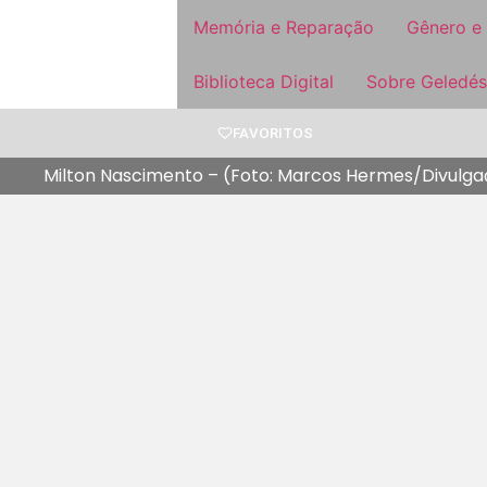
Memória e Reparação
Gênero e
Biblioteca Digital
Sobre Geledés
FAVORITOS
Milton Nascimento – (Foto: Marcos Hermes/Divulga