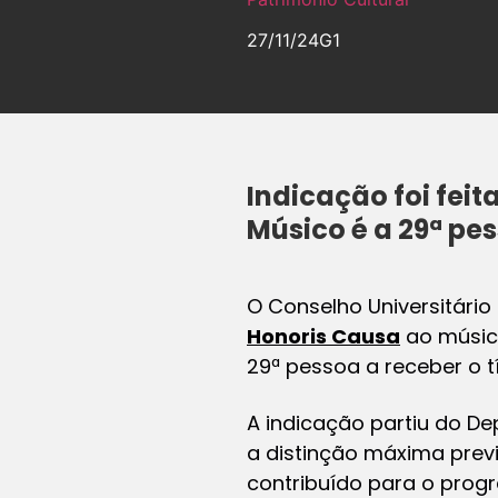
27/11/24
G1
Indicação foi feit
Músico é a 29ª pes
O Conselho Universitário
Honoris Causa
ao músi
29ª pessoa a receber o t
A indicação partiu do Dep
a distinção máxima prev
contribuído para o progr