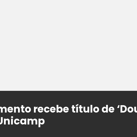
mento recebe título de ‘Do
 Unicamp