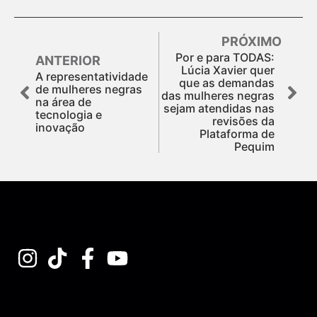
PRÓXIMO
Por e para TODAS:
ANTERIOR
Lúcia Xavier quer
A representatividade
que as demandas
de mulheres negras
das mulheres negras
na área de
sejam atendidas nas
tecnologia e
revisões da
inovação
Plataforma de
Pequim
Assine nossa Newsletter