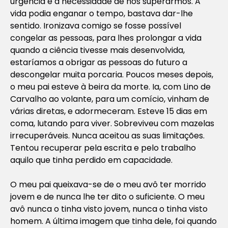
urgência e a necessidade de nos superarmos. A
vida podia enganar o tempo, bastava dar-lhe
sentido. Ironizava comigo se fosse possível
congelar as pessoas, para lhes prolongar a vida
quando a ciência tivesse mais desenvolvida,
estaríamos a obrigar as pessoas do futuro a
descongelar muita porcaria. Poucos meses depois,
o meu pai esteve à beira da morte. Ia, com Lino de
Carvalho ao volante, para um comício, vinham de
várias diretas, e adormeceram. Esteve 15 dias em
coma, lutando para viver. Sobreviveu com mazelas
irrecuperáveis. Nunca aceitou as suas limitações.
Tentou recuperar pela escrita e pelo trabalho
aquilo que tinha perdido em capacidade.
O meu pai queixava-se de o meu avô ter morrido
jovem e de nunca lhe ter dito o suficiente. O meu
avô nunca o tinha visto jovem, nunca o tinha visto
homem. A última imagem que tinha dele, foi quando