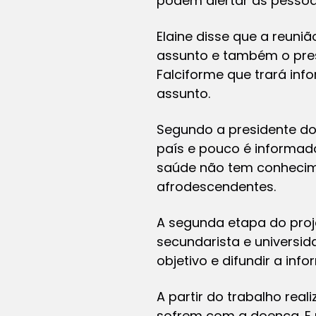
podem alertar as pessoa
Elaine disse que a reuni
assunto e também o pre
Falciforme que trará inf
assunto.
Segundo a presidente do
país e pouco é informado
saúde não tem conhecim
afrodescendentes.
A segunda etapa do proj
secundarista e universi
objetivo e difundir a inf
A partir do trabalho re
sofrem com a doença. E