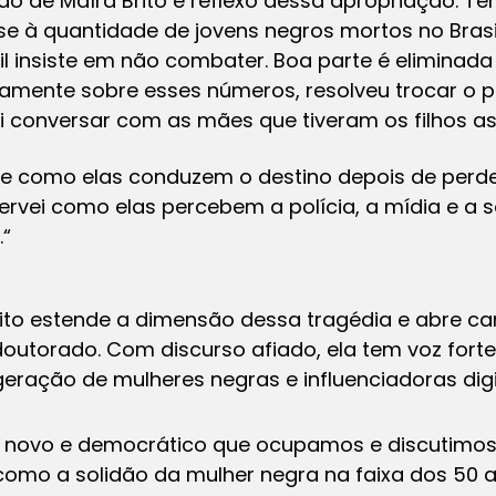
o de Maíra Brito é reflexo dessa apropriação. T
e à quantidade de jovens negros mortos no Brasil.
l insiste em não combater. Boa parte é eliminada
amente sobre esses números, resolveu trocar o po
foi conversar com as mães que tiveram os filhos a
s e como elas conduzem o destino depois de perde
servei como elas percebem a polícia, a mídia e a 
.
“
dito estende a dimensão dessa tragédia e abre c
outorado. Com discurso afiado, ela tem voz forte
eração de mulheres negras e influenciadoras digi
 novo e democrático que ocupamos e discutimo
 como a solidão da mulher negra na faixa dos 50 a