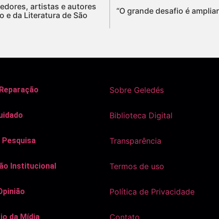
edores, artistas e autores
“O grande desafio é amplia
o e da Literatura de São
 Reparação
Sobre Geledés
uidado
Biblioteca Digital
 Pesquisa
Transparência
o Institucional
Termos de uso
Opinião
Política de Privacidade
io da Mídia
Contato