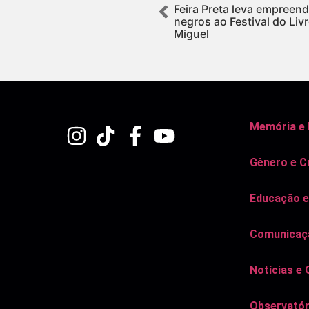
Feira Preta leva empreend
negros ao Festival do Livr
Miguel
Memória e
Gênero e C
Educação e
Comunicaçã
Notícias e 
Observatór