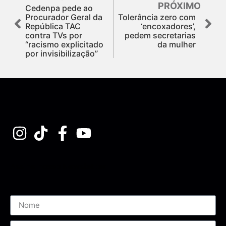
PRÓXIMO
Cedenpa pede ao
Procurador Geral da
Tolerância zero com
República TAC
‘encoxadores’,
contra TVs por
pedem secretarias
“racismo explicitado
da mulher
por invisibilização”
Assine nossa Newsletter