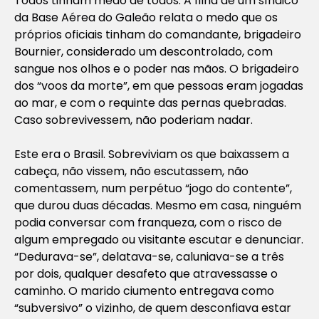
Todos tinham medo de todos. A filha de um síndico
da Base Aérea do Galeão relata o medo que os
próprios oficiais tinham do comandante, brigadeiro
Bournier, considerado um descontrolado, com
sangue nos olhos e o poder nas mãos. O brigadeiro
dos “voos da morte”, em que pessoas eram jogadas
ao mar, e com o requinte das pernas quebradas.
Caso sobrevivessem, não poderiam nadar.
Este era o Brasil. Sobreviviam os que baixassem a
cabeça, não vissem, não escutassem, não
comentassem, num perpétuo “jogo do contente”,
que durou duas décadas. Mesmo em casa, ninguém
podia conversar com franqueza, com o risco de
algum empregado ou visitante escutar e denunciar.
“Dedurava-se”, delatava-se, caluniava-se a três
por dois, qualquer desafeto que atravessasse o
caminho. O marido ciumento entregava como
“subversivo” o vizinho, de quem desconfiava estar