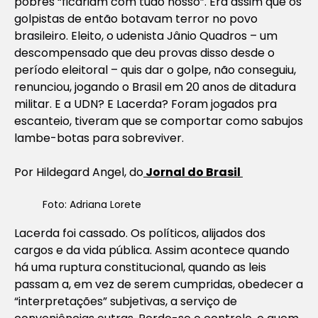
pobres “ficariam com tudo nosso”. Era assim que os
golpistas de então botavam terror no povo
brasileiro. Eleito, o udenista Jânio Quadros – um
descompensado que deu provas disso desde o
período eleitoral – quis dar o golpe, não conseguiu,
renunciou, jogando o Brasil em 20 anos de ditadura
militar. E a UDN? E Lacerda? Foram jogados pra
escanteio, tiveram que se comportar como sabujos
lambe-botas para sobreviver.
Por Hildegard Angel, do
Jornal do Brasil
Foto: Adriana Lorete
Lacerda foi cassado. Os políticos, alijados dos
cargos e da vida pública. Assim acontece quando
há uma ruptura constitucional, quando as leis
passam a, em vez de serem cumpridas, obedecer a
“interpretações” subjetivas, a serviço de