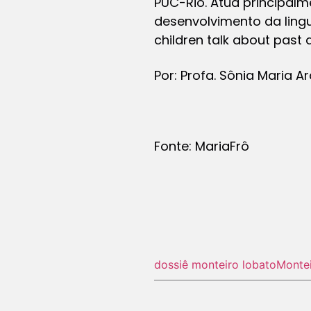
PUC-Rio. Atua principalm
desenvolvimento da ling
children talk about past
Por: Profa. Sônia Maria 
Fonte: MariaFrô
dossiê monteiro lobato
Monte