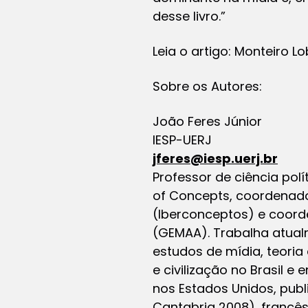
desse livro.”
Leia o artigo: Monteiro L
Sobre os Autores:
João Feres Júnior
IESP-UERJ
jferes@iesp.uerj.br
Professor de ciência polí
of Concepts, coordenador
(Iberconceptos) e coord
(GEMAA). Trabalha atualme
estudos de mídia, teoria 
e civilização no Brasil e 
nos Estados Unidos, publ
Cantabria 2008), francês 