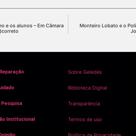
mo e os alunos – Em Câmara
Monteiro Lobato e o Poli
n)correto
Jo
 Reparação
Sobre Geledés
uidado
Biblioteca Digital
 Pesquisa
Transparência
o Institucional
Termos de uso
Opinião
Política de Privacidade