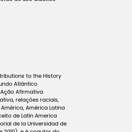
ributions to the History
undo Atlântico
 Ação Afirmativa
tiva, relações raciais,
e América, América Latina
nceito de Latin America
rial de la Universidad de
e 2010), e é coautor do