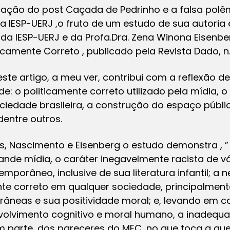
ação do post Caçada de Pedrinho e a falsa polêm
 IESP-UERJ ,o fruto de um estudo de sua autoria e
 da IESP-UERJ e da Profa.Dra. Zena Winona Eisenber
icamente Correto , publicado pela Revista Dado, n.5
te artigo, a meu ver, contribui com a reflexão 
 o politicamente correto utilizado pela mídia, o 
ciedade brasileira, a construção do espaço públic
dentre outros.
s, Nascimento e Eisenberg o estudo demonstra ,
nde mídia, o caráter inegavelmente racista de v
emporâneo, inclusive de sua literatura infantil; a 
ente correto em qualquer sociedade, principalmen
neas e sua positividade moral; e, levando em c
volvimento cognitivo e moral humano, a inadequ
m parte, dos pareceres do MEC, no que toca a que