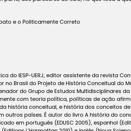
obato e o Politicamente Correto
tica do IESP-UERJ, editor assistente da revista Cont
 no Brasil do Projeto de História Conceitual do M
enador do Grupo de Estudos Multidisciplinares da
nte com teoria política, políticas de ação afirma
da história conceitual, e história dos conceitos d
em outros países. É autor do livro A história do co
icado em português (EDUSC 2005), espanhol (Edito
(Editions L’Harmattan 2010) e inglês (Nova Scienc