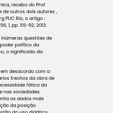
ica, recebo do Prof.
 de outros dois autores ,
g PUC Rio, o artigo :
6, 1, pp. 55-92, 2013.
de inúmeras questões de
poder político da
o, o significado da
 ” em desacordo com a
ários trechos da obra de
necessidade fática da
te nas sociedades
onta os dados mais
ação da posição
stão do uso didático