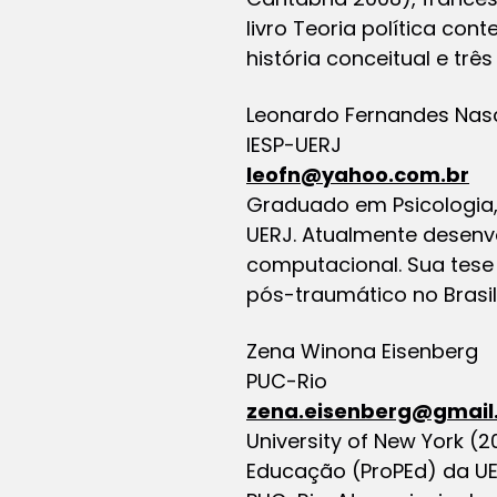
livro Teoria política con
história conceitual e trê
Leonardo Fernandes Nas
IESP-UERJ
leofn@yahoo.com.br
Graduado em Psicologia,
UERJ. Atualmente desenvo
computacional. Sua tese
pós-traumático no Brasil
Zena Winona Eisenberg
PUC-Rio
zena.eisenberg@gmail
University of New York 
Educação (ProPEd) da UE