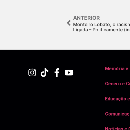
ANTERIOR
Monteiro Lobato, o racis
Ligada – Politicamente (i
Memória e
Gênero e C
Educação e
Comunicaçã
Notícias e 