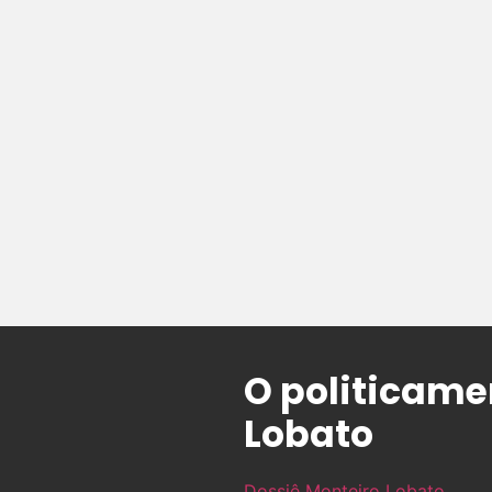
O politicamen
Lobato
Dossiê Monteiro Lobato