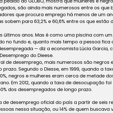
, a pedido do GLOBO, mostra que mulheres e negro
egados, são ainda mais numerosos entre os que
hadores que procura emprego há menos de um ano
tias sobem para 63,2% e 60,6% entre os que estã
 últimos anos. Mas é como uma piscina com um f
do no fundo e, quanto mais tempo a pessoa fica
 desempregada — diz a economista Lúcia Garcia,
 Desemprego do Dieese.
al de desemprego, mais numerosos são negros e
prazo. Segundo o Diesse, em 1999, quando a ta
e 20%, negros e mulheres eram cerca de metade d
no. Em 2012, quando a taxa de desocupação foi 
 60% dos desempregados de longo prazo.
a de desemprego oficial do país a partir de seis 
essoas nessa situação, ou 14% de quem buscava 