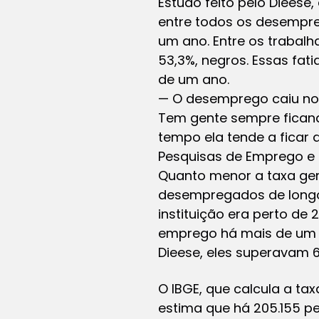
Estudo feito pelo Dieese
entre todos os desempr
um ano. Entre os trabal
53,3%, negros. Essas fa
de um ano.
— O desemprego caiu nos
Tem gente sempre fican
tempo ela tende a ficar
Pesquisas de Emprego e
Quanto menor a taxa ger
desempregados de longo 
instituição era perto d
emprego há mais de um a
Dieese, eles superavam
O IBGE, que calcula a tax
estima que há 205.155 p