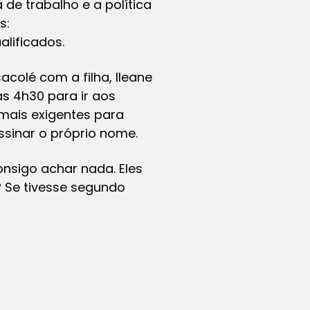
 de trabalho e a política
s:
lificados.
colé com a filha, Ileane
s 4h30 para ir aos
mais exigentes para
sinar o próprio nome.
onsigo achar nada. Eles
 Se tivesse segundo