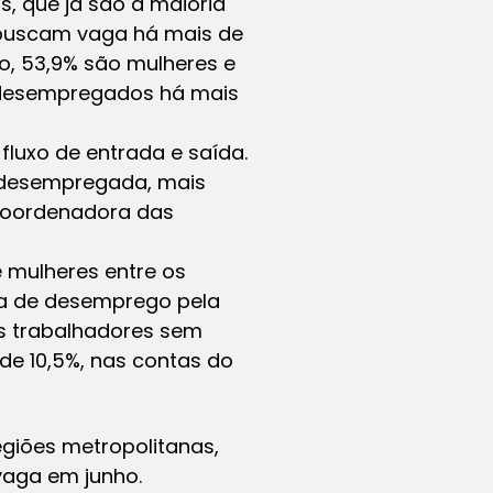
s, que já são a maioria
 buscam vaga há mais de
, 53,9% são mulheres e
o desempregados há mais
luxo de entrada e saída.
 desempregada, mais
 coordenadora das
 mulheres entre os
xa de desemprego pela
os trabalhadores sem
de 10,5%, nas contas do
regiões metropolitanas,
vaga em junho.