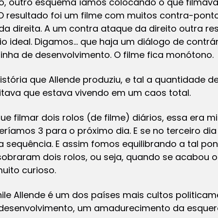
 lado, outro esquema íamos colocando o que film
O resultado foi um filme com muitos contra-pont
 direita. A um contra ataque da direito outra re
 ideal. Digamos… que haja um diálogo de contrár
 linha de desenvolvimento. O filme fica monótono.
história que Allende produziu, e tal a quantidade
tava que estava vivendo em um caos total.
 filmar dois rolos (de filme) diários, essa era mi
ríamos 3 para o próximo dia. E se no terceiro dia 
 sequência. E assim fomos equilibrando a tal po
sobraram dois rolos, ou seja, quando se acabou o
muito curioso.
ile Allende é um dos países mais cultos politicam
 desenvolvimento, um amadurecimento da esquerd