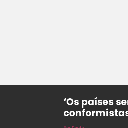
‘Os países 
conformistas
Em Pauta