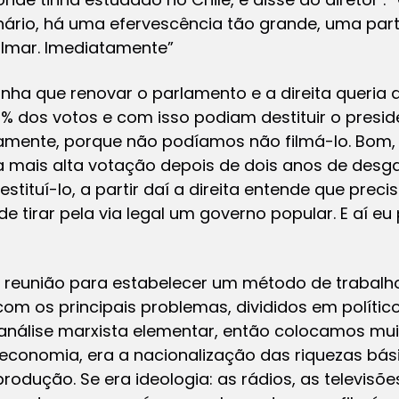
inário, há uma efervescência tão grande, uma pa
lmar. Imediatamente”
nha que renovar o parlamento e a direita queria des
% dos votos e com isso podiam destituir o presi
amente, porque não podíamos não filmá-lo. Bom, 
 a mais alta votação depois de dois anos de des
stituí-lo, a partir daí a direita entende que prec
e tirar pela via legal um governo popular. E aí eu p
reunião para estabelecer um método de trabalh
m os principais problemas, divididos em político
nálise marxista elementar, então colocamos mu
 economia, era a nacionalização das riquezas bási
rodução. Se era ideologia: as rádios, as televisõe