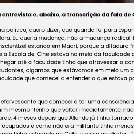
entrevista e, abaixo, a transcrição da fala d
na política, quero dizer, que quando fui para Es
ara. Eu queria mudança, não a mudança radical. Er
scientizei estando em Madri, porque a ditadura f
a Escola del Cine estava no meio da faculdade de
 chegar até a faculdade tinha que atravessar o cam
tudantes, digamos que estávamos em meio um c
 faculdade que comecei a entender o que estava 
 efervescente que comecei a ter uma consciência
 mim mesmo “tenho que voltar imediatamente, não 
arde. 4 meses depois que Allende já tinha tomado 
ocupados e como não era militante tinha menos p
nde tinha estudado no Chile, e disse ao diretor :