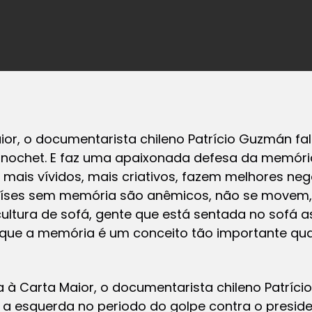
ior, o documentarista chileno Patrício Guzmán fa
Pinochet. E faz uma apaixonada defesa da memóri
ais vívidos, mais criativos, fazem melhores neg
países sem memória são anêmicos, não se movem,
tura de sofá, gente que está sentada no sofá ass
que a memória é um conceito tão importante qua
a à Carta Maior, o documentarista chileno Patríc
 e a esquerda no periodo do golpe contra o presid