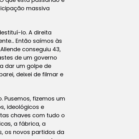
rticipação massiva
tituí-lo. A direita
dente… Então saímos às
Allende conseguiu 43,
gastes de um governo
isa dar um golpe de
arei, deixei de filmar e
o. Pusemos, fizemos um
s, ideológicos e
itas chaves com tudo o
cas, a fábrica, a
s, os novos partidos da