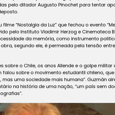
s pelo ditador Augusto Pinochet para tentar apa
deposto.
u filme “Nostalgia da Luz” que fechou o evento “M
o pelo Instituto Vladimir Herzog e Cinemateca B
ecessidade da memória, como instrumento politic
a obra, segundo ele, é permeada pela tensão ent
 sobre o Chile, os anos Allende e o golpe militar 
falou sobre o movimento estudantil chileno, que
, mas uma sociedade mais humana”. Guzmán aind
ntário na história de uma nação, “um país sem 
ografias”.