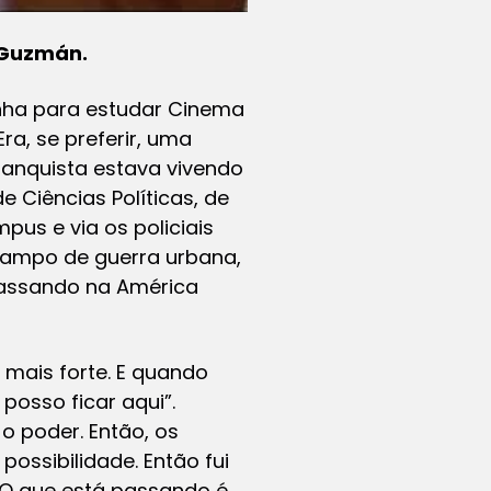
e Guzmán.
panha para estudar Cinema
a, se preferir, uma
ranquista estava vivendo
 Ciências Políticas, de
pus e via os policiais
ampo de guerra urbana,
passando na América
 mais forte. E quando
posso ficar aqui”.
o poder. Então, os
ossibilidade. Então fui
 “O que está passando é