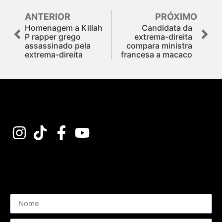
ANTERIOR
PRÓXIMO
Homenagem a Killah
Candidata da
P rapper grego
extrema-direita
assassinad​o pela
compara ministra
extrema-di​reita
francesa a macaco
Assine nossa Newsletter