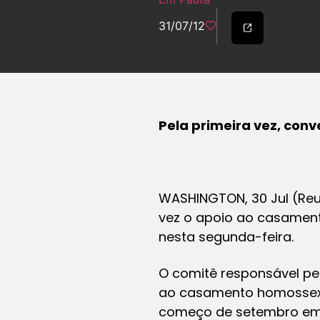
31/07/12
Pela primeira vez, co
WASHINGTON, 30 Jul (Reut
vez o apoio ao casamento
nesta segunda-feira.
O comitê responsável p
ao casamento homossexu
começo de setembro em C