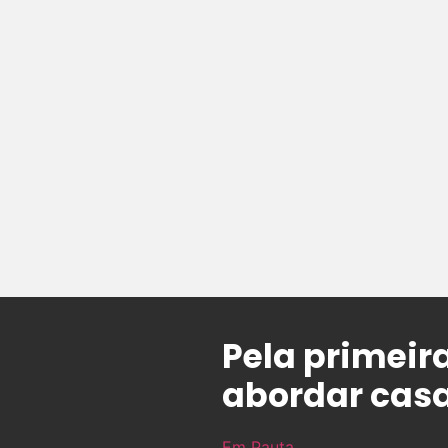
Pela primeir
abordar cas
Em Pauta