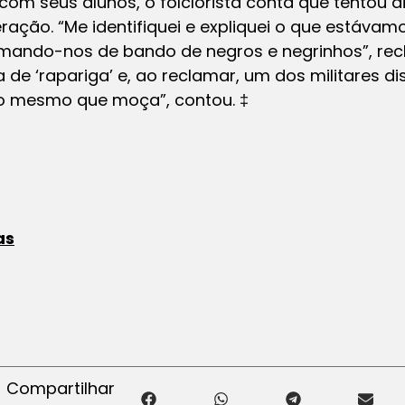
m seus alunos, o folclorista conta que tentou di
ção. “Me identifiquei e expliquei o que estávamos
mando-nos de bando de negros e negrinhos”, rec
 de ‘rapariga’ e, ao reclamar, um dos militares di
 o mesmo que moça”, contou. ‡
as
Compartilhar