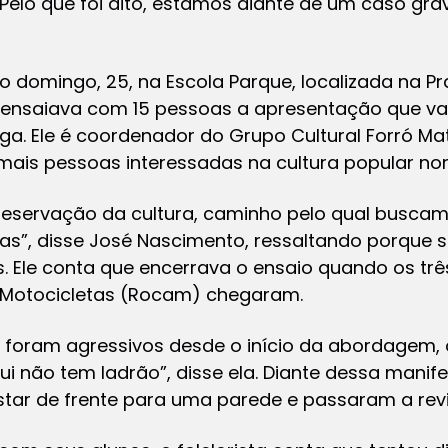
 “Pelo que foi dito, estamos diante de um caso gra
 domingo, 25, na Escola Parque, localizada na P
l ensaiava com 15 pessoas a apresentação que v
aga. Ele é coordenador do Grupo Cultural Forró M
mais pessoas interessadas na cultura popular nor
preservação da cultura, caminho pelo qual buscam
as”, disse José Nascimento, ressaltando porque s
s. Ele conta que encerrava o ensaio quando os tr
 Motocicletas (Rocam) chegaram.
s foram agressivos desde o início da abordagem,
i não tem ladrão”, disse ela. Diante dessa manife
tar de frente para uma parede e passaram a revi