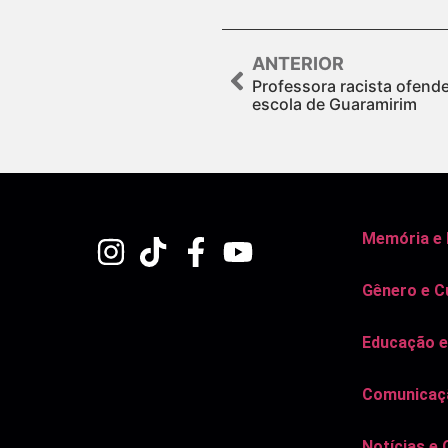
ANTERIOR
Professora racista ofend
escola de Guaramirim
Memória e
Gênero e C
Educação e
Comunicaçã
Notícias e 