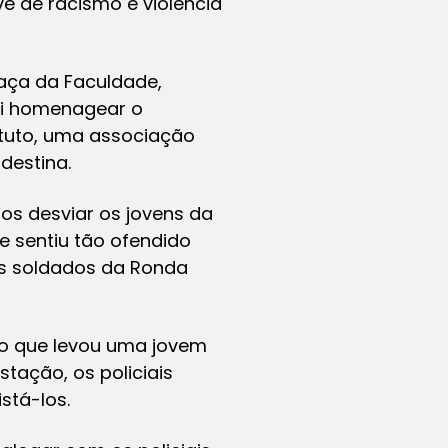
ve de racismo e violência
raça da Faculdade,
ai homenagear o
atuto, uma associação
destina.
os desviar os jovens da
e sentiu tão ofendido
ês soldados da Ronda
 o que levou uma jovem
stação, os policiais
stá-los.