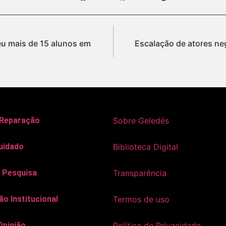
eu mais de 15 alunos em
Escalação de atores ne
 Reparação
Sobre Geledés
uidado
Biblioteca Digital
 Pesquisa
Transparência
o Institucional
Termos de uso
Opinião
Política de Privacidade