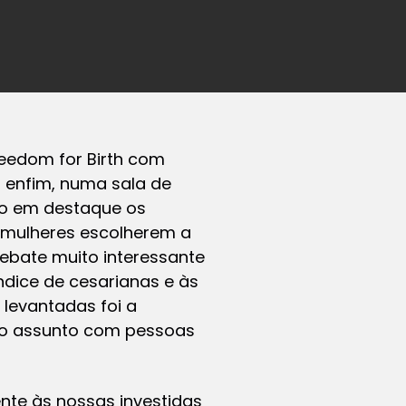
reedom for Birth com
, enfim, numa sala de
do em destaque os
s mulheres escolherem a
ebate muito interessante
ndice de cesarianas e às
levantadas foi a
ar o assunto com pessoas
nte às nossas investidas