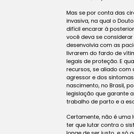
Mas se por conta das ci
invasiva, na qual o Dout
difícil encarar à poster
você deva se considerar 
desenvolvia com as pacie
livrarem do fardo de ví
legais de proteção. E q
recursos, se aliado com q
agressor e dos sintomas
nascimento, no Brasil, 
legislação que garante 
trabalho de parto e a es
Certamente, não é uma lu
ter que lutar contra o s
longe de ser justo, e s