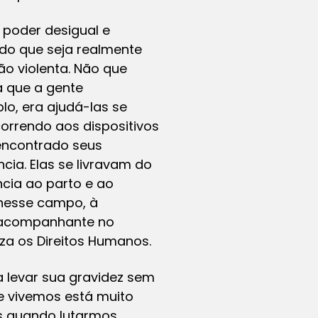
 poder desigual e
ndo que seja realmente
ão violenta. Não que
a que a gente
lo, era ajudá-las se
orrendo aos dispositivos
 encontrado seus
ncia. Elas se livravam do
cia ao parto e ao
 nesse campo, à
m acompanhante no
za os Direitos Humanos.
a levar sua gravidez sem
ue vivemos está muito
s quando lutarmos,