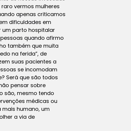
é raro vermos mulheres
uando apenas criticamos
tem dificuldades em
 um parto hospitalar
s pessoas quando afirmo
Acho também que muita
do na ferida”, de
uzem suas pacientes a
 pessoas se incomodam
e? Será que são todos
 não pensar sobre
mo são, mesmo tendo
ervenções médicas ou
a mais humano, um
lher a via de