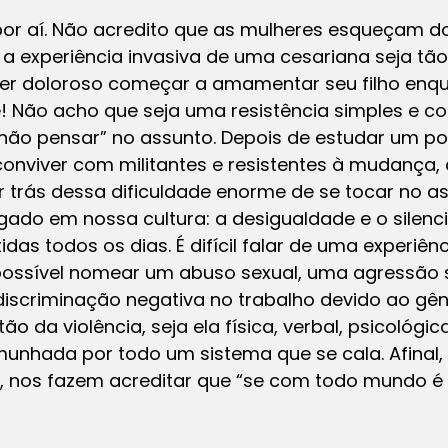
or aí. Não acredito que as mulheres esqueçam d
 a experiência invasiva de uma cesariana seja tã
er doloroso começar a amamentar seu filho enqu
! Não acho que seja uma resistência simples e co
não pensar” no assunto. Depois de estudar um po
conviver com militantes e resistentes à mudança,
r trás dessa dificuldade enorme de se tocar no 
gado em nossa cultura: a desigualdade e o silen
as todos os dias. É difícil falar de uma experiênc
ssível nomear um abuso sexual, uma agressão s
scriminação negativa no trabalho devido ao gêner
ão da violência, seja ela física, verbal, psicológi
munhada por todo um sistema que se cala. Afinal
 nos fazem acreditar que “se com todo mundo é