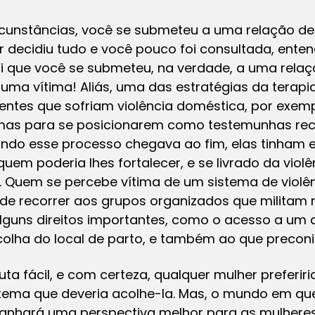
rcunstâncias, você se submeteu a uma relação de
or decidiu tudo e você pouco foi consultada, ente
iori que você se submeteu, na verdade, a uma relaç
uma vítima! Aliás, uma das estratégias da terapi
ntes que sofriam violência doméstica, por exemp
timas para se posicionarem como testemunhas rec
uando esse processo chegava ao fim, elas tinham
uem poderia lhes fortalecer, e se livrado da violê
. Quem se percebe vítima de um sistema de violên
pode recorrer aos grupos organizados que militam
alguns direitos importantes, como o acesso a u
colha do local de parto, e também ao que preconi
ta fácil, e com certeza, qualquer mulher preferiri
istema que deveria acolhe-la. Mas, o mundo em q
ó ganhará uma perspectiva melhor para as mulhere