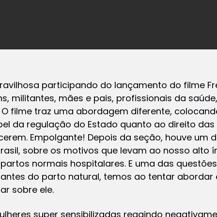
ravilhosa participando do lançamento do filme F
, militantes, mães e pais, profissionais da saúde
. O filme traz uma abordagem diferente, colocan
pel da regulação do Estado quanto ao direito da
scerem. Empolgante! Depois da seção, houve um d
asil, sobre os motivos que levam ao nosso alto í
partos normais hospitalares. E uma das questões 
litantes do parto natural, temos ao tentar abord
r sobre ele.
ulheres super sensibilizadas reagindo negativame