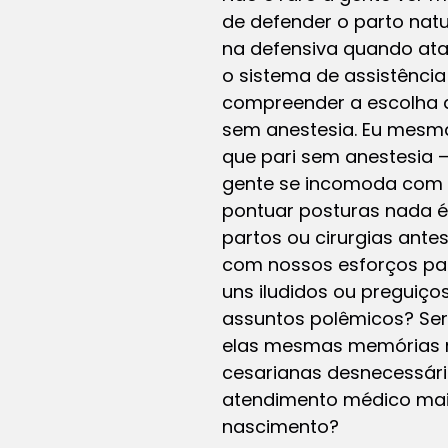
de defender o parto nat
na defensiva quando at
o sistema de assistênci
compreender a escolha d
sem anestesia. Eu mesma
que pari sem anestesia
gente se incomoda com e
pontuar posturas nada é
partos ou cirurgias ant
com nossos esforços par
uns iludidos ou preguiç
assuntos polêmicos? Se
elas mesmas memórias n
cesarianas desnecessár
atendimento médico mais
nascimento?