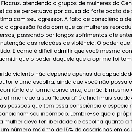
 Fiocruz, atendendo a grupos de mulheres do Cen
stica se perpetuava por causa do forte pacto de
tima com seu agressor. A falta de consciência de
tra a agressão fazia com que as mulheres reprod
iversos, passando por longos sofrimentos até en
nutenção das relações de violência. O poder que 
ido. E como é difícil admitir que você mesma co
cil admitir que o poder daquele que a oprime foi t
rido violento não depende apenas da capacidade 
outor é uma escolha, ainda que você não possa e
confiá-lo de forma consciente, ou não. E mesmo q
e afirmar que a sua “loucura” é afinal mais saudá
tras pessoas que tem essa consciência e especial
e sancionam seu incômodo. Lembre-se que a própr
a mulher deve ter liberdade de escolha quanto a
 é um número máximo de 15% de cesarianas em cad