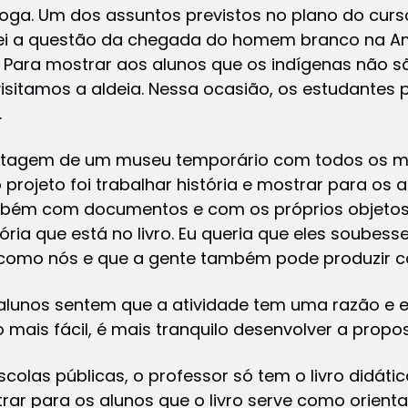
rtioga. Um dos assuntos previstos no plano do cur
ei a questão da chegada do homem branco na Am
 Para mostrar aos alunos que os indígenas não s
sitamos a aldeia. Nessa ocasião, os estudantes 
.
ontagem de um museu temporário com todos os mat
 projeto foi trabalhar história e mostrar para os 
bém com documentos e com os próprios objetos. 
ria que está no livro. Eu queria que eles soubess
 como nós e que a gente também pode produzir 
alunos sentem que a atividade tem uma razão e 
o mais fácil, é mais tranquilo desenvolver a propo
colas públicas, o professor só tem o livro didát
rar para os alunos que o livro serve como orient