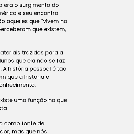
so era o surgimento do
érica e seu encontro
ão aqueles que “vivem no
perceberam que existem,
eriais trazidos para a
alunos que ela não se faz
A história pessoal é tão
em que a história é
conhecimento.
existe uma função no que
sta
ico como fonte de
ador, mas que nós