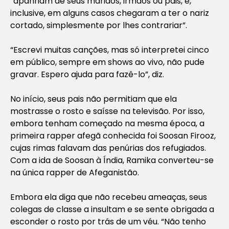
“apanham de seus maridos, irmãos ou pais, e,
inclusive, em alguns casos chegaram a ter o nariz
cortado, simplesmente por lhes contrariar”.
“Escrevi muitas canções, mas só interpretei cinco
em público, sempre em shows ao vivo, não pude
gravar. Espero ajuda para fazê-lo”, diz.
No início, seus pais não permitiam que ela
mostrasse o rosto e saísse na televisão. Por isso,
embora tenham começado na mesma época, a
primeira rapper afegã conhecida foi Soosan Firooz,
cujas rimas falavam das penúrias dos refugiados.
Com a ida de Soosan à Índia, Ramika converteu-se
na única rapper de Afeganistão.
Embora ela diga que não recebeu ameaças, seus
colegas de classe a insultam e se sente obrigada a
esconder o rosto por trás de um véu. “Não tenho