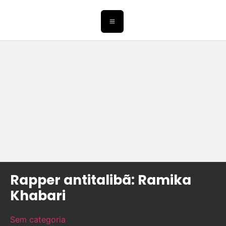
Rapper antitalibã: Ramika
Khabari
Sem categoria