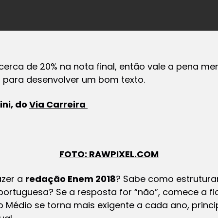
erca de 20% na nota final, então vale a pena me
s para desenvolver um bom texto.
ni, do
Via Carreira
FOTO: RAWPIXEL.COM
azer a
redação Enem 2018
? Sabe como estrutura
portuguesa? Se a resposta for “não”, comece a fi
 Médio se torna mais exigente a cada ano, princ