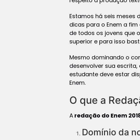
respeito a produção text
Estamos há seis meses d
dicas para o Enem a fi
de todos os jovens que 
superior e para isso bas
Mesmo dominando o cont
desenvolver sua escrita,
estudante deve estar dis
Enem.
O que a Redaç
A
redação do Enem 201
Domínio da n