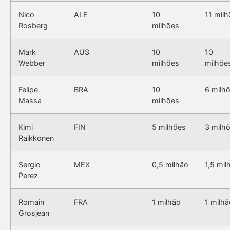
Nico
ALE
10
11 mil
Rosberg
milhões
Mark
AUS
10
10
Webber
milhões
milhõe
Felipe
BRA
10
6 milh
Massa
milhões
Kimi
FIN
5 milhões
3 milh
Raikkonen
Sergio
MEX
0,5 milhão
1,5 mil
Perez
Romain
FRA
1 milhão
1 milhã
Grosjean