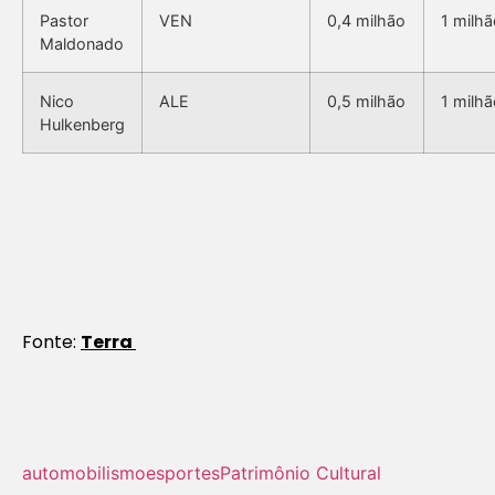
Pastor
VEN
0,4 milhão
1 milhã
Maldonado
Nico
ALE
0,5 milhão
1 milhã
Hulkenberg
Fonte:
Terra
automobilismo
esportes
Patrimônio Cultural