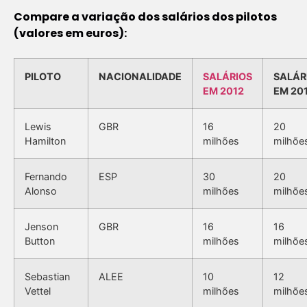
Compare a variação dos salários dos pilotos
(valores em euros):
PILOTO
NACIONALIDADE
SALÁRIOS
SALÁR
EM 2012
EM 20
Lewis
GBR
16
20
Hamilton
milhões
milhõe
Fernando
ESP
30
20
Alonso
milhões
milhõe
Jenson
GBR
16
16
Button
milhões
milhõe
Sebastian
ALEE
10
12
Vettel
milhões
milhõe