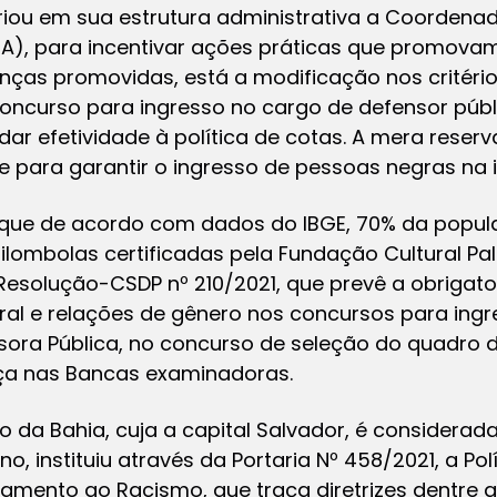
criou em sua estrutura administrativa a Coorden
A), para incentivar ações práticas que promovam 
nças promovidas, está a modificação nos critéri
concurso para ingresso no cargo de defensor públ
 dar efetividade à política de cotas. A mera reserv
e para garantir o ingresso de pessoas negras na i
 que de acordo com dados do IBGE, 70% da popul
ombolas certificadas pela Fundação Cultural Pal
Resolução-CSDP nº 210/2021, que prevê a obrigato
al e relações de gênero nos concursos para ingr
nsora Pública, no concurso de seleção do quadro
ça nas Bancas examinadoras.
o da Bahia, cuja a capital Salvador, é considerad
no, instituiu através da Portaria Nº 458/2021, a P
tamento ao Racismo, que traça diretrizes dentre