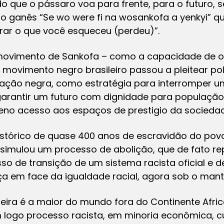
 que o pássaro voa para frente, para o futuro, 
io ganês “Se wo were fi na wosankofa a yenkyi” qu
erar o que você esqueceu (perdeu)”.
movimento de Sankofa – como a capacidade de o
o movimento negro brasileiro passou a pleitear po
lação negra, como estratégia para interromper u
 garantir um futuro com dignidade para populaçã
eno acesso aos espaços de prestigio da sociedad
istórico de quase 400 anos de escravidão do pov
 simulou um processo de abolição, que de fato re
sso de transição de um sistema racista oficial e 
nça em face da igualdade racial, agora sob o man
eira é a maior do mundo fora do Continente Afri
 logo processo racista, em minoria econômica, cul