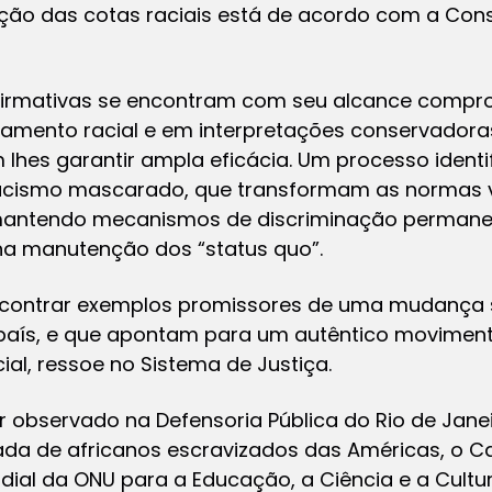
ção das cotas raciais está de acordo com a Cons
afirmativas se encontram com seu alcance compr
ramento racial e em interpretações conservadoras
m lhes garantir ampla eficácia. Um processo ident
cismo mascarado, que transformam as normas v
mantendo mecanismos de discriminação permanen
 na manutenção dos
“status quo”.
ncontrar exemplos promissores de uma mudança 
 país, e que apontam para um autêntico movimen
ial, ressoe no Sistema de Justiça.
r observado na Defensoria Pública do Rio de Janei
rada de africanos escravizados das Américas, o Ca
ndial da ONU para a Educação, a Ciência e a Cultu