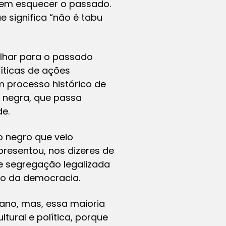
sem esquecer o passado.
e significa “não é tabu
lhar para o passado
líticas de ações
m processo histórico de
o negra, que passa
e.
o negro que veio
presentou, nos dizeres de
de segregação legalizada
to da democracia.
cano, mas, essa maioria
tural e política, porque