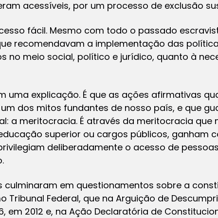
eram acessíveis, por um processo de exclusão su
cesso fácil. Mesmo com todo o passado escravist
 que recomendavam a implementação das política
 no meio social, político e jurídico, quanto à ne
em uma explicação. É que as ações afirmativas q
um dos mitos fundantes de nosso país, e que g
al: a meritocracia. É através da meritocracia q
 educação superior ou cargos públicos, ganham 
o privilegiam deliberadamente o acesso de pessoa
.
s culminaram em questionamentos sobre a consti
mo Tribunal Federal, que na Arguição de Descumpr
, em 2012 e, na Ação Declaratória de Constituciona