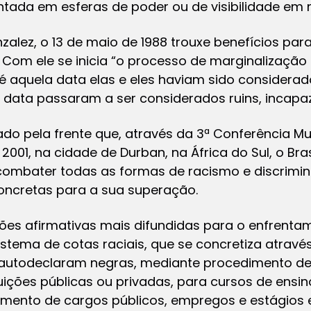
ada em esferas de poder ou de visibilidade em n
zalez, o 13 de maio de 1988 trouxe benefícios p
Com ele se inicia “
o processo de marginalização 
é aquela data elas e eles haviam sido considera
a data passaram a ser considerados ruins, incapaze
do pela frente que, através da 3ª Conferência Mu
001, na cidade de Durban, na África do Sul, o Bra
combater todas as formas de racismo e discrimin
concretas para a sua superação.
ações afirmativas mais difundidas para o enfrent
istema de cotas raciais, que se concretiza atrav
autodeclaram negras, mediante procedimento de 
ições públicas ou privadas, para cursos de ensin
himento de cargos públicos, empregos e estágios 