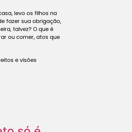
sa, levo os filhos na
de fazer sua obrigação,
ira, talvez? O que é
irar ou comer, atos que
itos e visões
eto só é