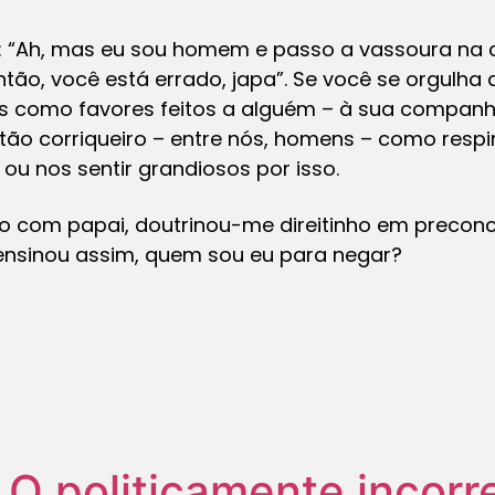
m: “Ah, mas eu sou homem e passo a vassoura na ca
ntão, você está errado, japa”. Se você se orgulha 
s como favores feitos a alguém – à sua companhe
er tão corriqueiro – entre nós, homens – como resp
u nos sentir grandiosos por isso.
 com papai, doutrinou-me direitinho em preconce
ensinou assim, quem sou eu para negar?
O politicamente incorr