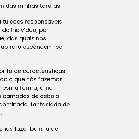
ém das minhas tarefas.
ituições responsáveis
do indivíduo, por
e, das quais nos
 não raro escondem-se
onta de características
udo o que nós fazemos,
a mesma forma, uma
ito camadas de cebola
dominado, fantasiada de
.
menos fazer bainha de