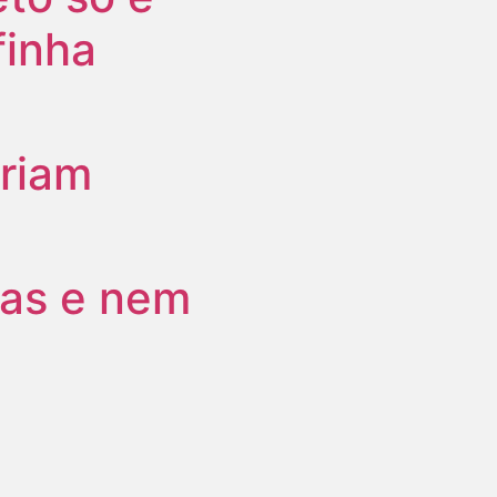
finha
riam
tas e nem