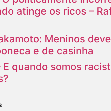
do atinge os ricos – Ra
akamoto: Meninos deve
boneca e de casinha
 E quando somos racis
s?
o