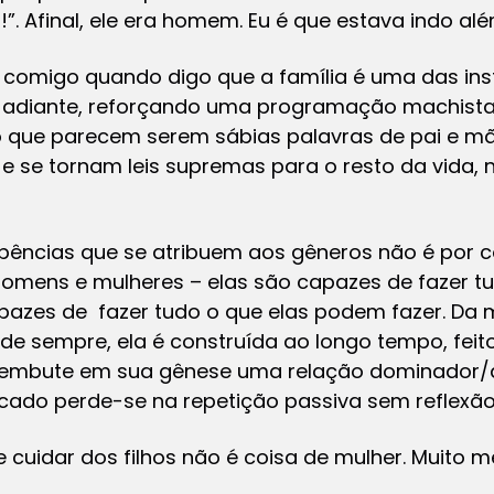
!”. Afinal, ele era homem. Eu é que estava indo al
omigo quando digo que a família é uma das inst
 adiante, reforçando uma programação machista 
o que parecem serem sábias palavras de pai e mã
 se tornam leis supremas para o resto da vida,
bências que se atribuem aos gêneros não é por c
 homens e mulheres – elas são capazes de fazer t
pazes de fazer tudo o que elas podem fazer. D
sde sempre, ela é construída ao longo tempo, fe
o embute em sua gênese uma relação dominador/
ficado perde-se na repetição passiva sem reflexão
 cuidar dos filhos não é coisa de mulher. Muito 