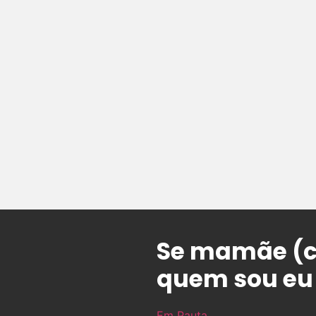
Se mamãe (c
quem sou eu
Em Pauta