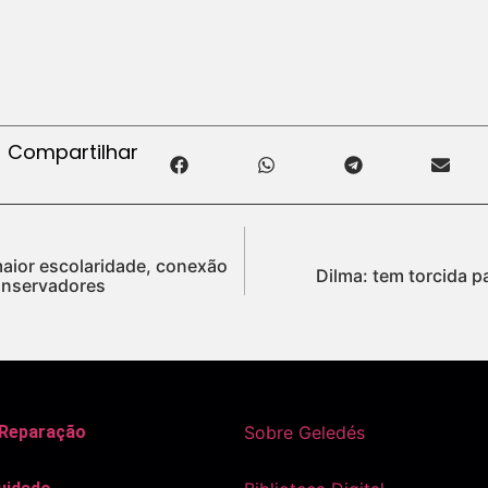
Compartilhar
aior escolaridade, conexão
Dilma: tem torcida pa
onservadores
 Reparação
Sobre Geledés