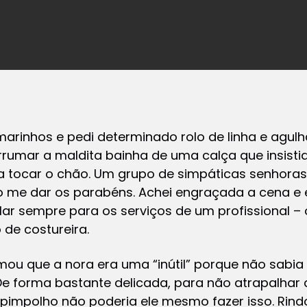
marinhos e pedi determinado rolo de linha e agul
rrumar a maldita bainha de uma calça que insisti
 tocar o chão. Um grupo de simpáticas senhoras
 me dar os parabéns. Achei engraçada a cena e ex
ar sempre para os serviços de um profissional – 
de costureira.
mou que a nora era uma “inútil” porque não sabi
. De forma bastante delicada, para não atrapalh
 pimpolho não poderia ele mesmo fazer isso. Rind