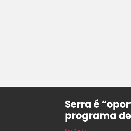
Serra é “opor
programa de 
Em Pauta