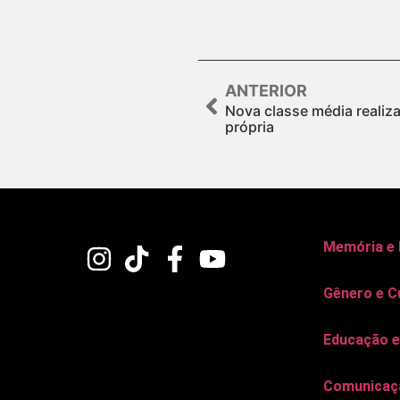
ANTERIOR
Nova classe média realiza
própria
Memória e
Gênero e C
Educação e
Comunicaçã