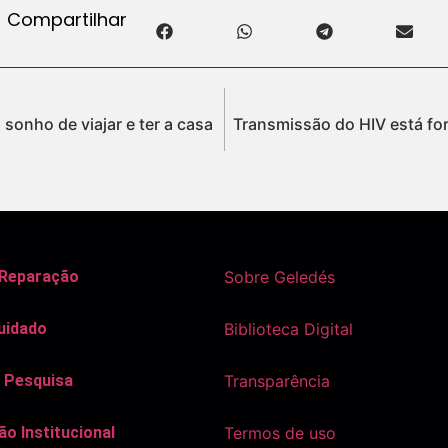
Compartilhar
 sonho de viajar e ter a casa
Transmissão do HIV está for
 Reparação
Sobre Geledés
uidado
Biblioteca Digital
 Pesquisa
Transparência
o Institucional
Termos de uso